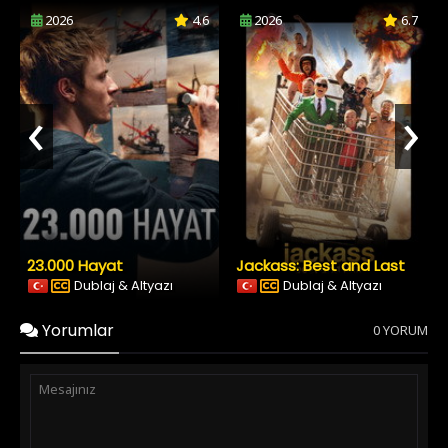
2026
4.6
2026
6.7
‹
›
23.000 Hayat
Jackass: Best and Last
Dublaj & Altyazı
Dublaj & Altyazı
Yorumlar
0 YORUM