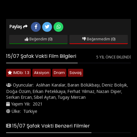
Paylaş
Beğendim
(0)
Beğenmedim
(0)
15/07 Şafak Vakti Film Bilgileri
5 YIL ÖNCE EKLENDI
IMDb: 1.3
Aksiyon
Dram
Savaş
Oyuncular:
Aslıhan Karalar
Baran Bölükbaşı
Deniz Bolışık
,
,
,
Doğa Özüm
Erkan Petekkaya
Ferhat Yılmaz
Nazan Diper
,
,
,
,
Serkan Ercan
Sibel Aytan
Tugay Mercan
,
,
Yapım Yılı:
2021
Ülke:
Türkiye
15/07 Şafak Vakti Benzeri Filmler