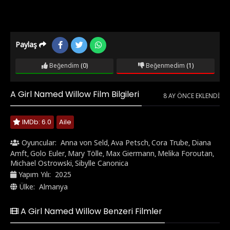
Paylaş
Beğendim
(0)
Beğenmedim
(1)
A Girl Named Willow Film Bilgileri
8 AY ÖNCE EKLENDI
IMDb: 6.0
Aile
Oyuncular:
Anna von Seld
Ava Petsch
Cora Trube
Diana
,
,
,
Amft
Golo Euler
Mary Tölle
Max Giermann
Melika Foroutan
,
,
,
,
,
Michael Ostrowski
Sibylle Canonica
,
Yapım Yılı:
2025
Ülke:
Almanya
A Girl Named Willow Benzeri Filmler