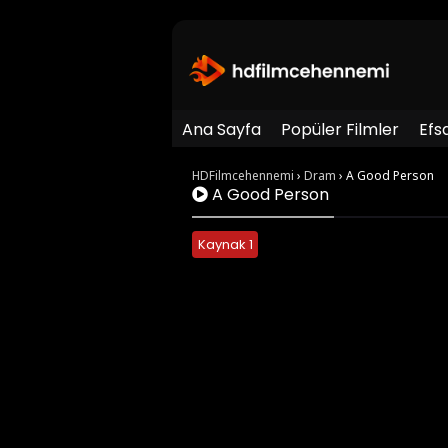
Ana Sayfa
Popüler Filmler
Efs
HDFilmcehennemi
›
Dram
›
A Good Person
A Good Person
Kaynak 1