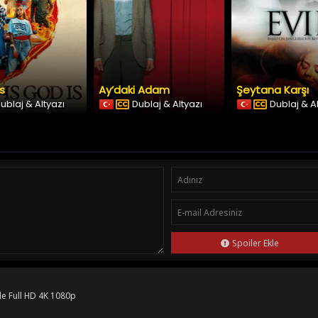
Is
Ay’daki Adam
Şeytana Karşı
ublaj & Altyazı
Dublaj & Altyazı
Dublaj & A
Spoiler Ekle
le Full HD 4K 1080p