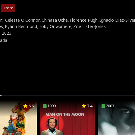
Dram
r:
Celeste O'Connor
Chinaza Uche
Florence Pugh
Ignacio Diaz-Silve
,
,
,
es
Ryann Redmond
Toby Onwumere
Zoe Lister-Jones
,
,
,
:
2023
ada
6.6
1999
7.4
2003