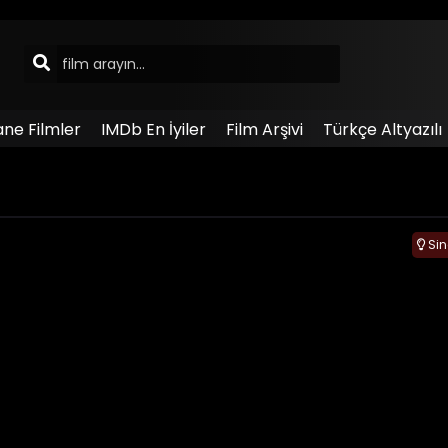
ane Filmler
IMDb En İyiler
Film Arşivi
Türkçe Altyazılı
Si