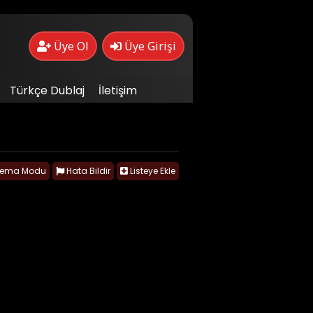
Üye Ol
Üye Girişi
Türkçe Dublaj
İletişim
nema Modu
Hata Bildir
Listeye Ekle