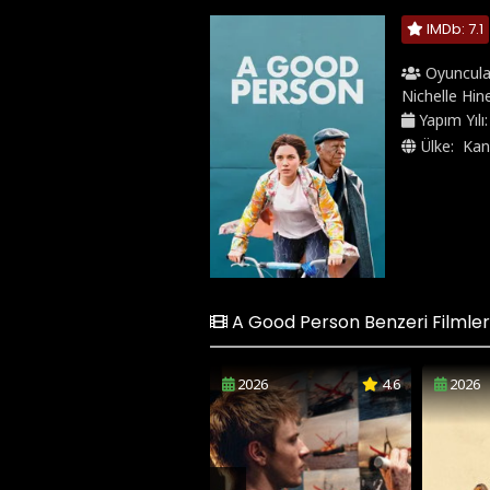
IMDb: 7.1
Oyuncula
Nichelle Hin
Yapım Yılı
Ülke:
Kan
A Good Person Benzeri Filmler
2026
4.6
2026