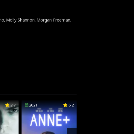
rio
Molly Shannon
Morgan Freeman
,
,
,
7.7
2021
6.2
2021
3.7