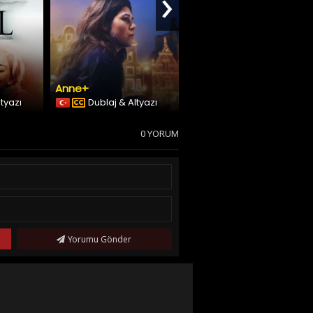
›
Anne+
Blame
ltyazı
Dublaj & Altyazı
Türkçe Altyazılı
0 YORUM
Yorumu Gönder