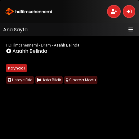
Ana Sayfa
HDFilmcehennemi
›
Dram
›
Aaahh Belinda
Aaahh Belinda
Kaynak 1
Listeye Ekle
Hata Bildir
Sinema Modu