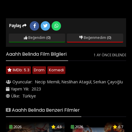
Paylaş
Beğendim
(0)
Beğenmedim
(0)
Aaahh Belinda Film Bilgileri
1 AY ÖNCE EKLENDI
IMDb: 5.3
Dram
Komedi
Oyuncular:
Necip Memili
Neslihan Atagül
Serkan Çayoğlu
,
,
Yapım Yılı:
2023
Ülke:
Türkiye
Aaahh Belinda Benzeri Filmler
2026
4.6
2026
6.7