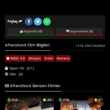
Paylaş
Beğendim
(0)
Beğenmedim
(0)
Aftershock Film Bilgileri
14 YIL ÖNCE EKLENDI
IMDb: 4.8
Aksiyon
Dram
Macera
Yapım Yılı:
2012
Ülke:
Şili
Aftershock Benzeri Filmler
2026
4.6
2026
6.7