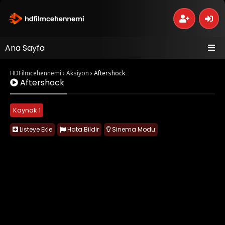
Ana Sayfa
HDFilmcehennemi
›
Aksiyon
›
Aftershock
Aftershock
Kaynak 1
Listeye Ekle
Hata Bildir
Sinema Modu