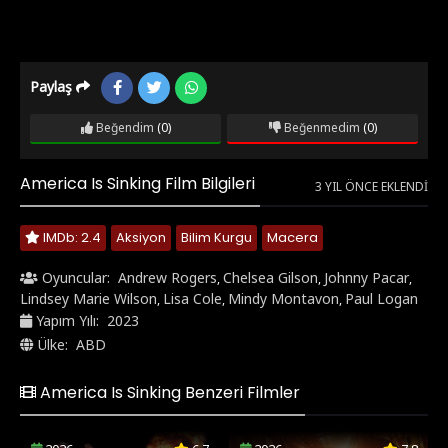
Paylaş
Beğendim
(0)
Beğenmedim
(0)
America Is Sinking Film Bilgileri
3 YIL ÖNCE EKLENDI
IMDb: 2.4
Aksiyon
Bilim Kurgu
Macera
Oyuncular:
Andrew Rogers
Chelsea Gilson
Johnny Pacar
,
,
,
Lindsey Marie Wilson
Lisa Cole
Mindy Montavon
Paul Logan
,
,
,
Yapım Yılı:
2023
Ülke:
ABD
America Is Sinking Benzeri Filmler