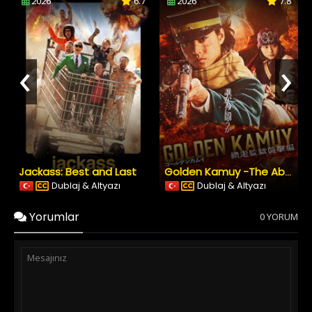
2026
6.7
2026
7.8
‹
›
Jackass: Best and Last
Golden Kamuy -The Abashiri Prison Raid
Dublaj & Altyazı
Dublaj & Altyazı
Yorumlar
0 YORUM