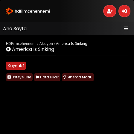
Ana Sayfa
HDFilmcehennemi
›
Aksiyon
›
America Is Sinking
America Is Sinking
Kaynak 1
Listeye Ekle
Hata Bildir
Sinema Modu