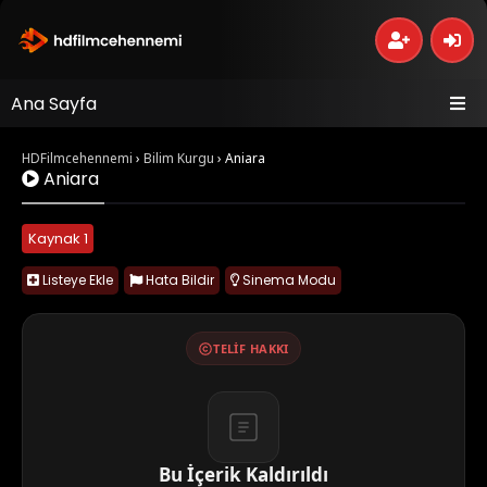
Ana Sayfa
HDFilmcehennemi
›
Bilim Kurgu
›
Aniara
Aniara
Kaynak 1
Listeye Ekle
Hata Bildir
Sinema Modu
TELIF HAKKI
Bu İçerik Kaldırıldı