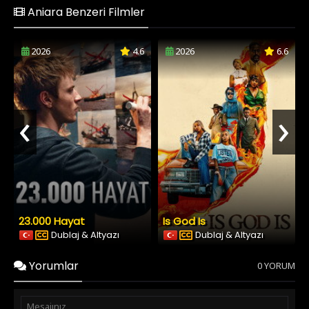
Aniara Benzeri Filmler
2026
4.6
2026
6.6
‹
›
23.000 Hayat
Is God Is
Dublaj & Altyazı
Dublaj & Altyazı
Yorumlar
0 YORUM