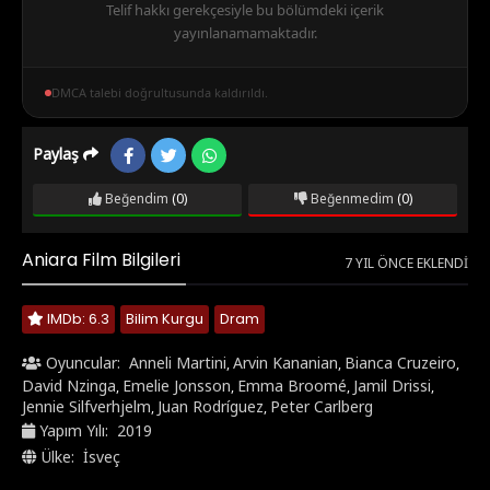
Telif hakkı gerekçesiyle bu bölümdeki içerik
yayınlanamamaktadır.
DMCA talebi doğrultusunda kaldırıldı.
Paylaş
Beğendim
(0)
Beğenmedim
(0)
Aniara Film Bilgileri
7 YIL ÖNCE EKLENDI
IMDb: 6.3
Bilim Kurgu
Dram
Oyuncular:
Anneli Martini
Arvin Kananian
Bianca Cruzeiro
,
,
,
David Nzinga
Emelie Jonsson
Emma Broomé
Jamil Drissi
,
,
,
,
Jennie Silfverhjelm
Juan Rodríguez
Peter Carlberg
,
,
Yapım Yılı:
2019
Ülke:
İsveç