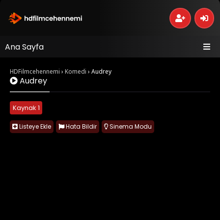
Ana Sayfa
HDFilmcehennemi
›
Komedi
›
Audrey
Audrey
Kaynak 1
Listeye Ekle
Hata Bildir
Sinema Modu