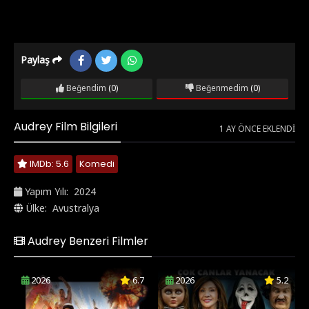
Paylaş
Beğendim
(0)
Beğenmedim
(0)
Audrey Film Bilgileri
1 AY ÖNCE EKLENDI
IMDb: 5.6
Komedi
Yapım Yılı:
2024
Ülke:
Avustralya
Audrey Benzeri Filmler
2026
6.7
2026
5.2