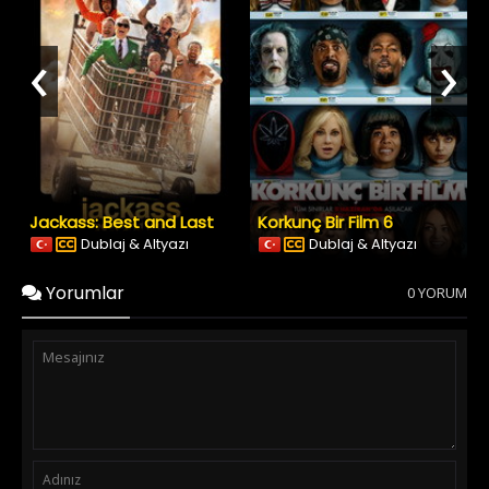
‹
›
Jackass: Best and Last
Korkunç Bir Film 6
Dublaj & Altyazı
Dublaj & Altyazı
Yorumlar
0 YORUM