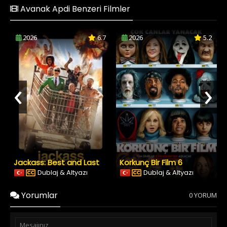
Avanak Apdi Benzeri Filmler
2026
6.7
2026
5.2
‹
›
Jackass: Best and Last
Korkunç Bir Film 6
Dublaj & Altyazı
Dublaj & Altyazı
Yorumlar
0 YORUM