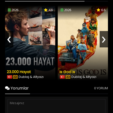
2026
4.6
2026
6.6
‹
›
23.000 Hayat
Is God Is
Dublaj & Altyazı
Dublaj & Altyazı
Yorumlar
0 YORUM