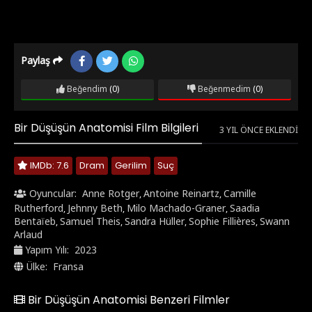
Paylaş
Beğendim
(0)
Beğenmedim
(0)
Bir Düşüşün Anatomisi Film Bilgileri
3 YIL ÖNCE EKLENDI
IMDb: 7.6
Dram
Gerilim
Suç
Oyuncular:
Anne Rotger
Antoine Reinartz
Camille
,
,
Rutherford
Jehnny Beth
Milo Machado-Graner
Saadia
,
,
,
Bentaïeb
Samuel Theis
Sandra Hüller
Sophie Fillières
Swann
,
,
,
,
Arlaud
Yapım Yılı:
2023
Ülke:
Fransa
Bir Düşüşün Anatomisi Benzeri Filmler