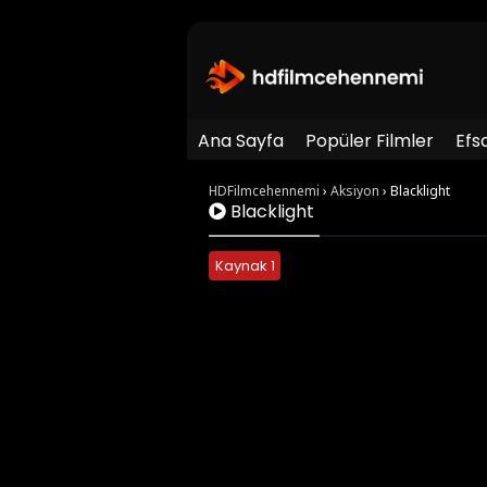
Ana Sayfa
Popüler Filmler
Efs
HDFilmcehennemi
›
Aksiyon
›
Blacklight
Blacklight
Kaynak 1