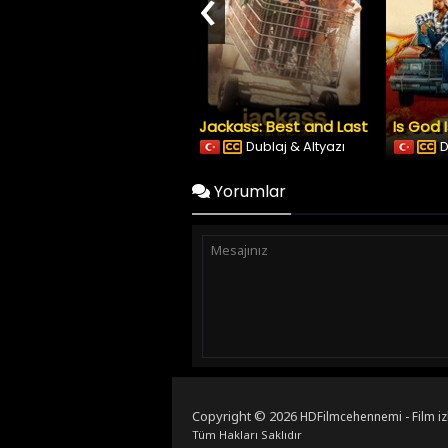
‹
Jackass: Best and Last
Is God 
Dublaj & Altyazı
D
Yorumlar
Copyright © 2026
HDFilmcehennemi - Film iz
Tüm Hakları Saklıdır