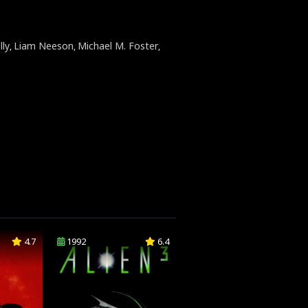
lly
Liam Neeson
Michael M. Foster
,
,
,
4.7
1992
6.4
1994
5.6