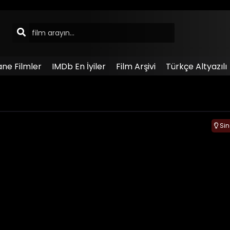
ane Filmler
IMDb En İyiler
Film Arşivi
Türkçe Altyazılı
Si