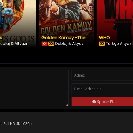
Is
WHO
Golden Kamuy -The Abashiri Prison Raid
ublaj & Altyazı
Dublaj & Altyazı
Türkçe Altyazıl
Spoiler Ekle
le Full HD 4K 1080p