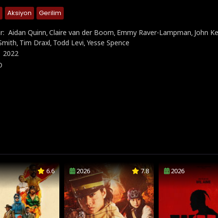
Aksiyon
Gerilim
r:
Aidan Quinn
Claire van der Boom
Emmy Raver-Lampman
John Ke
,
,
,
 Smith
Tim Draxl
Todd Levi
Yesse Spence
,
,
,
:
2022
D
6.6
2026
7.8
2026