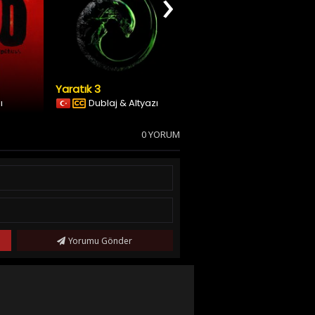
›
Yaratık 3
Ölüm Makinesi
ı
Dublaj & Altyazı
Türkçe Altyazılı
0 YORUM
Yorumu Gönder