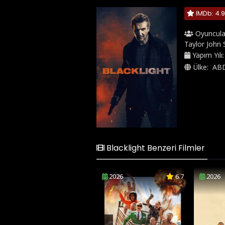
IMDb: 4.9
Oyuncula
Taylor John
Yapım Yılı
Ülke:
AB
Blacklight Benzeri Filmler
2026
6.7
2026