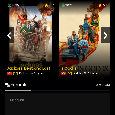
2026
6.7
2026
6.6
‹
›
Jackass: Best and Last
Is God Is
Dublaj & Altyazı
Dublaj & Altyazı
Yorumlar
0 YORUM