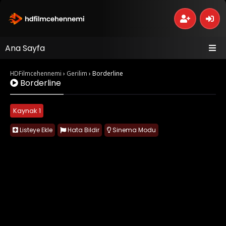
Ana Sayfa
HDFilmcehennemi
›
Gerilim
›
Borderline
Borderline
Kaynak 1
Listeye Ekle
Hata Bildir
Sinema Modu