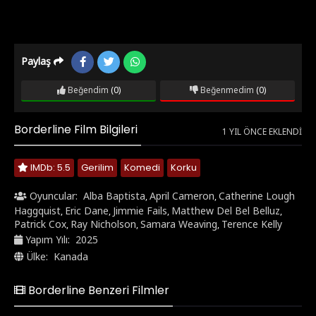
Paylaş
Beğendim
(0)
Beğenmedim
(0)
Borderline Film Bilgileri
1 YIL ÖNCE EKLENDI
IMDb: 5.5
Gerilim
Komedi
Korku
Oyuncular:
Alba Baptista
April Cameron
Catherine Lough
,
,
Haggquist
Eric Dane
Jimmie Fails
Matthew Del Bel Belluz
,
,
,
,
Patrick Cox
Ray Nicholson
Samara Weaving
Terence Kelly
,
,
,
Yapım Yılı:
2025
Ülke:
Kanada
Borderline Benzeri Filmler