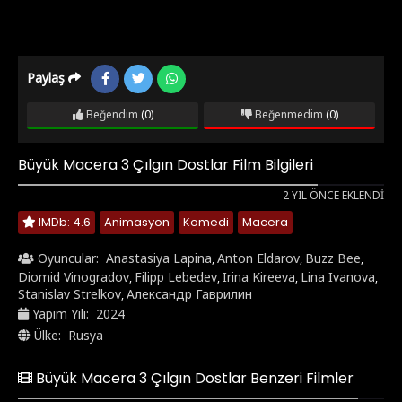
Paylaş
Beğendim
(0)
Beğenmedim
(0)
Büyük Macera 3 Çılgın Dostlar Film Bilgileri
2 YIL ÖNCE EKLENDI
IMDb: 4.6
Animasyon
Komedi
Macera
Oyuncular:
Anastasiya Lapina
Anton Eldarov
Buzz Bee
,
,
,
Diomid Vinogradov
Filipp Lebedev
Irina Kireeva
Lina Ivanova
,
,
,
,
Stanislav Strelkov
Александр Гаврилин
,
Yapım Yılı:
2024
Ülke:
Rusya
Büyük Macera 3 Çılgın Dostlar Benzeri Filmler