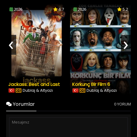
2026
6.7
2026
5.2
‹
›
Jackass: Best and Last
Korkunç Bir Film 6
Dublaj & Altyazı
Dublaj & Altyazı
Yorumlar
0 YORUM