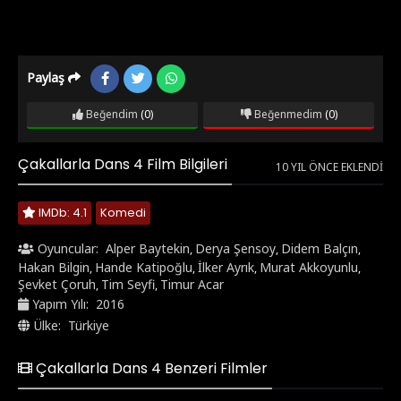
Paylaş
Beğendim
(0)
Beğenmedim
(0)
Çakallarla Dans 4 Film Bilgileri
10 YIL ÖNCE EKLENDI
IMDb: 4.1
Komedi
Oyuncular:
Alper Baytekin
Derya Şensoy
Didem Balçın
,
,
,
Hakan Bilgin
Hande Katipoğlu
İlker Ayrık
Murat Akkoyunlu
,
,
,
,
Şevket Çoruh
Tim Seyfi
Timur Acar
,
,
Yapım Yılı:
2016
Ülke:
Türkiye
Çakallarla Dans 4 Benzeri Filmler