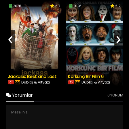
2026
6.7
2026
5.2
‹
›
Jackass: Best and Last
Korkunç Bir Film 6
Dublaj & Altyazı
Dublaj & Altyazı
Yorumlar
0 YORUM