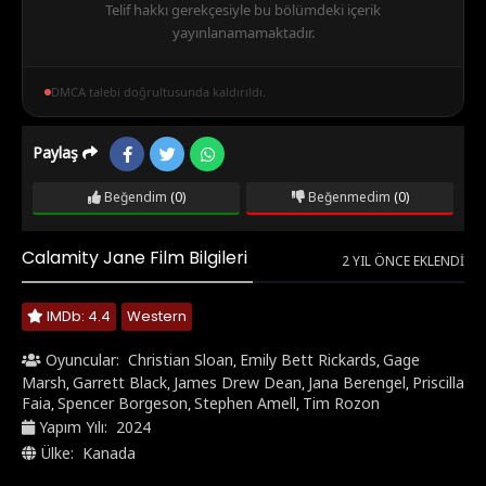
Telif hakkı gerekçesiyle bu bölümdeki içerik
yayınlanamamaktadır.
DMCA talebi doğrultusunda kaldırıldı.
Paylaş
Beğendim
(0)
Beğenmedim
(0)
Calamity Jane Film Bilgileri
2 YIL ÖNCE EKLENDI
IMDb: 4.4
Western
Oyuncular:
Christian Sloan
Emily Bett Rickards
Gage
,
,
Marsh
Garrett Black
James Drew Dean
Jana Berengel
Priscilla
,
,
,
,
Faia
Spencer Borgeson
Stephen Amell
Tim Rozon
,
,
,
Yapım Yılı:
2024
Ülke:
Kanada