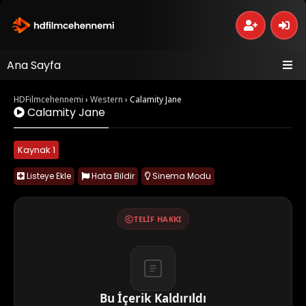
Ana Sayfa
HDFilmcehennemi
›
Western
›
Calamity Jane
Calamity Jane
Kaynak 1
Listeye Ekle
Hata Bildir
Sinema Modu
TELIF HAKKI
Bu İçerik Kaldırıldı