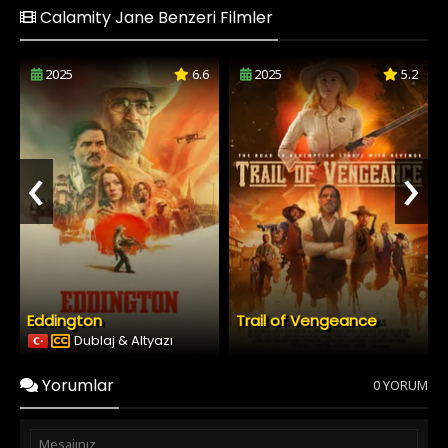
Calamity Jane Benzeri Filmler
2025
6.6
2025
5.2
‹
›
Eddington
Trail of Vengeance
Dublaj & Altyazı
Yorumlar
0 YORUM