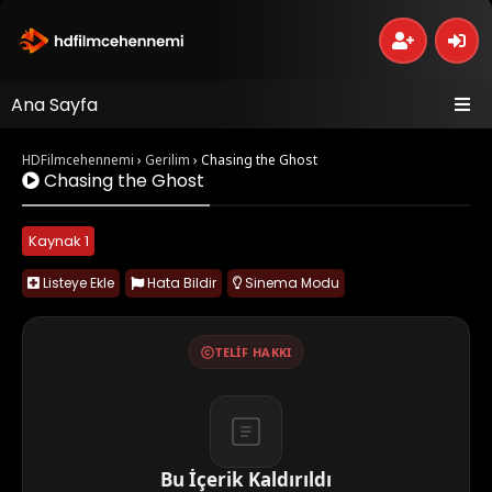
Ana Sayfa
HDFilmcehennemi
›
Gerilim
›
Chasing the Ghost
Chasing the Ghost
Kaynak 1
Listeye Ekle
Hata Bildir
Sinema Modu
TELIF HAKKI
Bu İçerik Kaldırıldı