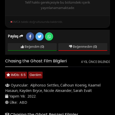
Telif hakkı gerekçesiyle bu bölümdeki içerik
yayınlanamamaktadır.
DMCA talebi doğrultusunda kaldırıldı.
Paylaş
Beğendim
(0)
Beğenmedim
(0)
Chasing the Ghost Film Bilgileri
4 YIL ÖNCE EKLENDI
IMDb: 6.5
Gerilim
Oyuncular:
Alphonso Settles
Calhoun Koenig
Kaamel
,
,
Hasaun
Kayden Bryce
Nicole Alexander
Sarah Evalt
,
,
,
Yapım Yılı:
2022
Ülke:
ABD
Chasing the Ghost Benzeri Filmler