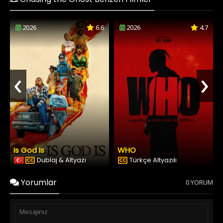
2026
6.6
2026
4.7
‹
›
Is God Is
WHO
Dublaj & Altyazı
Türkçe Altyazılı
Yorumlar
0 YORUM