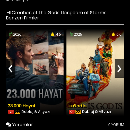
Creation of the Gods I Kingdom of Storms
Benzeri Filmler
2026
4.6
2026
6.6
‹
›
23.000 Hayat
Is God Is
Dublaj & Altyazı
Dublaj & Altyazı
Yorumlar
0 YORUM