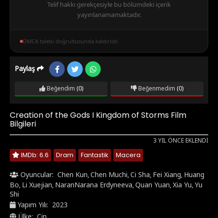
Telif hakkı gerekçesiyle bu bölümdeki içerik
yayınlanamamaktadır.
DMCA talebi doğrultusunda kaldırıldı.
Paylaş
Beğendim
(0)
Beğenmedim
(0)
Creation of the Gods I Kingdom of Storms Film
Bilgileri
3 YIL ÖNCE EKLENDI
IMDb: 6.6
Dram
Fantastik
Macera
Oyuncular:
Chen Kun
Chen Muchi
Ci Sha
Fei Xiang
Huang
,
,
,
,
Bo
Li Xuejian
NaranNarana Erdyneeva
Quan Yuan
Xia Yu
Yu
,
,
,
,
,
Shi
Yapım Yılı:
2023
Ülke:
Çin