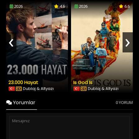
2026
4.6
2026
6.6
‹
›
23.000 Hayat
Is God Is
Dublaj & Altyazı
Dublaj & Altyazı
Yorumlar
0 YORUM