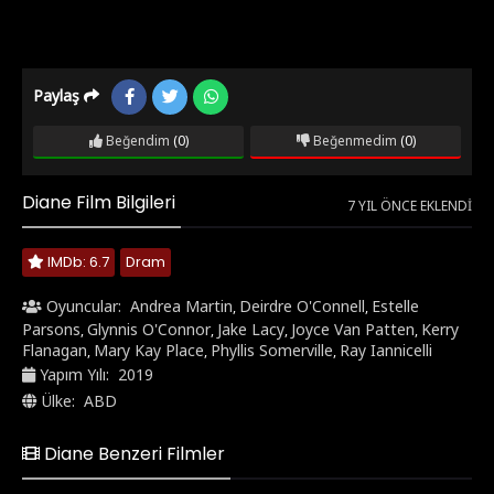
Paylaş
Beğendim
(0)
Beğenmedim
(0)
Diane Film Bilgileri
7 YIL ÖNCE EKLENDI
IMDb: 6.7
Dram
Oyuncular:
Andrea Martin
Deirdre O'Connell
Estelle
,
,
Parsons
Glynnis O'Connor
Jake Lacy
Joyce Van Patten
Kerry
,
,
,
,
Flanagan
Mary Kay Place
Phyllis Somerville
Ray Iannicelli
,
,
,
Yapım Yılı:
2019
Ülke:
ABD
Diane Benzeri Filmler