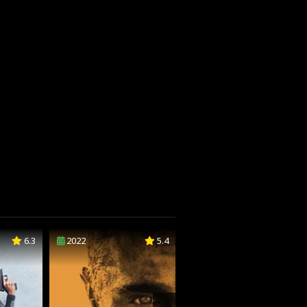
6.3
2022
5.4
2022
6.2