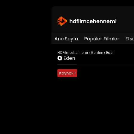
Ana Sayfa
Popüler Filmler
Efs
HDFilmcehennemi
›
Gerilim
›
Eden
Eden
Kaynak 1