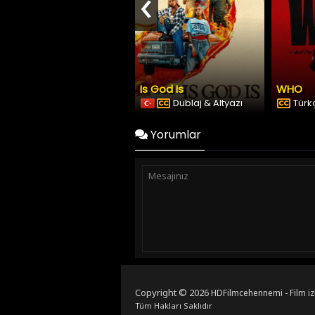
‹
Is God Is
WHO
Dublaj & Altyazı
Türkç
Yorumlar
Copyright © 2026
HDFilmcehennemi - Film iz
Tüm Hakları Saklıdır