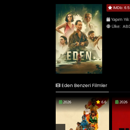
IMDb: 6.5
Yapım Yılı
Ülke:
AB
Eden Benzeri Filmler
2026
6.6
2026