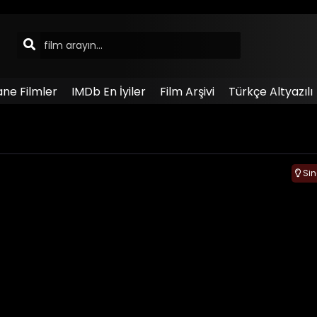
ane Filmler
IMDb En İyiler
Film Arşivi
Türkçe Altyazılı
Si