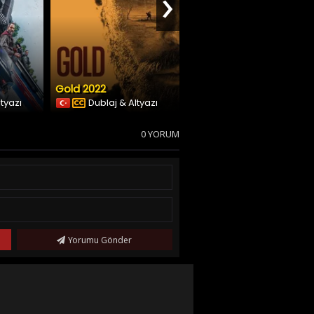
›
Gold 2022
Emergency
ltyazı
Dublaj & Altyazı
Dublaj & Altyazı
0 YORUM
Yorumu Gönder