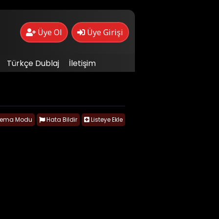
Üye Ol
Üye Girişi
Türkçe Dublaj
İletişim
nema Modu
Hata Bildir
Listeye Ekle