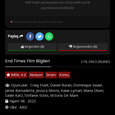
Telif hakkı gerekçesiyle bu bölümdeki içerik
yayınlanamamaktadır.
DMCA talebi doğrultusunda kaldırıldı.
Paylaş
Beğendim
(0)
Beğenmedim
(0)
End Times Film Bilgileri
3 YIL ÖNCE EKLENDI
IMDb: 4.2
Aksiyon
Dram
Korku
Oyuncular:
Craig Stark
Daniel Buran
Dominique Swain
,
,
,
Jamie Bernadette
Jessica Morris
Kaiwi Lyman
Maria Olsen
,
,
,
,
Sadie Katz
Stefanie Estes
Victoria De Mare
,
,
Yapım Yılı:
2023
Ülke:
ABD