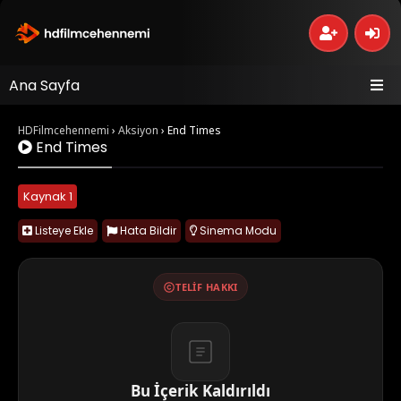
Ana Sayfa
HDFilmcehennemi
›
Aksiyon
›
End Times
End Times
Kaynak 1
Listeye Ekle
Hata Bildir
Sinema Modu
TELIF HAKKI
Bu İçerik Kaldırıldı