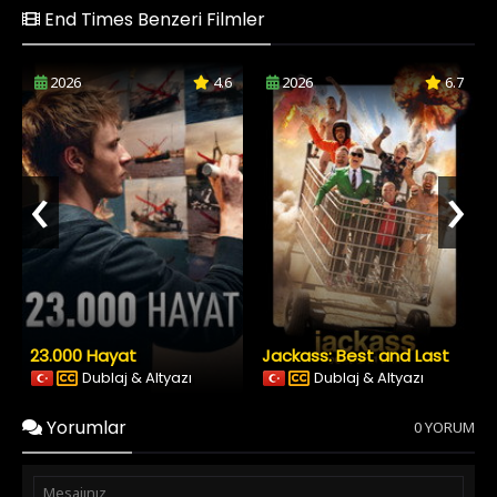
End Times Benzeri Filmler
2026
4.6
2026
6.7
‹
›
23.000 Hayat
Jackass: Best and Last
Dublaj & Altyazı
Dublaj & Altyazı
Yorumlar
0 YORUM