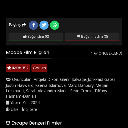
Paylaş
Beğendim
(0)
Beğenmedim
(0)
Escape Film Bilgileri
1 AY ÖNCE EKLENDI
IMDb: 5.2
Gerilim
Oyuncular:
Angela Dixon
Glenn Salvage
Jon-Paul Gates
,
,
,
Justin Hayward
Ksenia Islamova
Marc Danbury
Megan
,
,
,
Lockhurst
Sarah Alexandra Marks
Sean Cronin
Tiffany
,
,
,
Hannam-Daniels
Yapım Yılı:
2024
Ülke:
İngiltere
Escape Benzeri Filmler