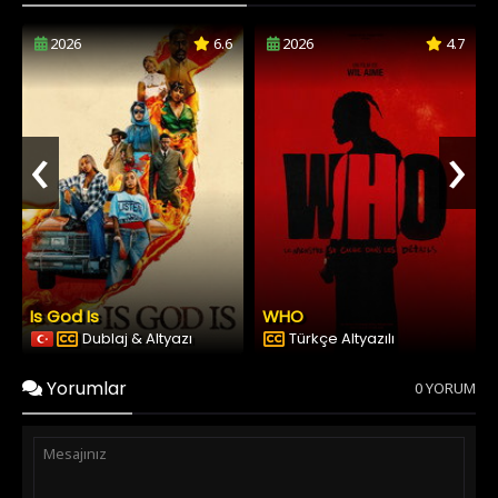
2026
6.6
2026
4.7
‹
›
Is God Is
WHO
Dublaj & Altyazı
Türkçe Altyazılı
Yorumlar
0 YORUM