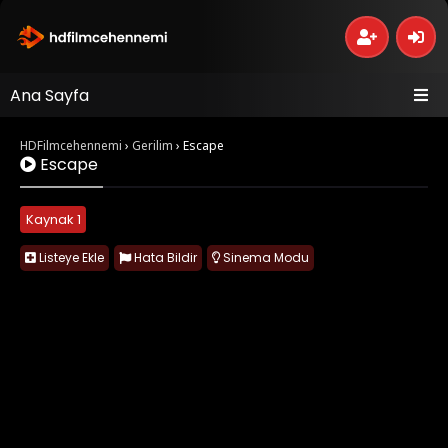
Ana Sayfa
HDFilmcehennemi
›
Gerilim
›
Escape
Escape
Kaynak 1
Listeye Ekle
Hata Bildir
Sinema Modu