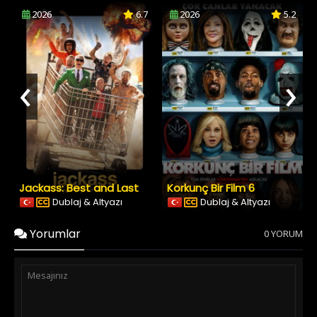
2026
6.7
2026
5.2
‹
›
Jackass: Best and Last
Korkunç Bir Film 6
Dublaj & Altyazı
Dublaj & Altyazı
Yorumlar
0 YORUM