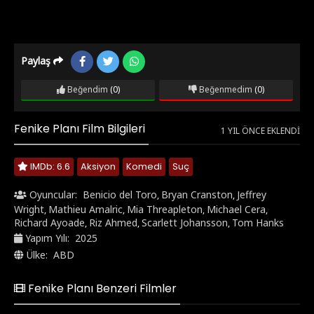
Paylaş
Beğendim
(0)
Beğenmedim
(0)
Fenike Planı Film Bilgileri
1 YIL ÖNCE EKLENDI
IMDb: 6.6
Aksiyon
Komedi
Suç
Oyuncular:
Benicio del Toro
Bryan Cranston
Jeffrey
,
,
Wright
Mathieu Amalric
Mia Threapleton
Michael Cera
,
,
,
,
Richard Ayoade
Riz Ahmed
Scarlett Johansson
Tom Hanks
,
,
,
Yapım Yılı:
2025
Ülke:
ABD
Fenike Planı Benzeri Filmler