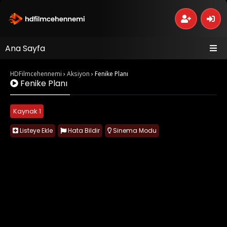
Ana Sayfa
HDFilmcehennemi
›
Aksiyon
›
Fenike Planı
Fenike Planı
Kaynak 1
Listeye Ekle
Hata Bildir
Sinema Modu