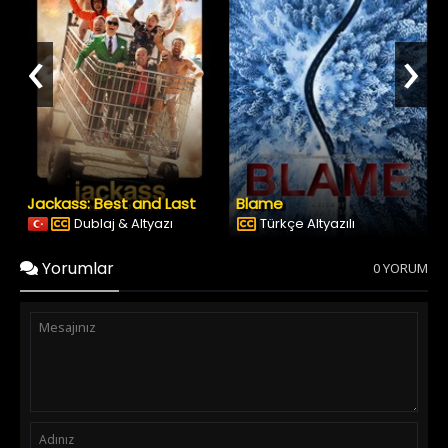
‹
›
Jackass: Best and Last
Blame
Dublaj & Altyazı
Türkçe Altyazılı
Yorumlar
0 YORUM