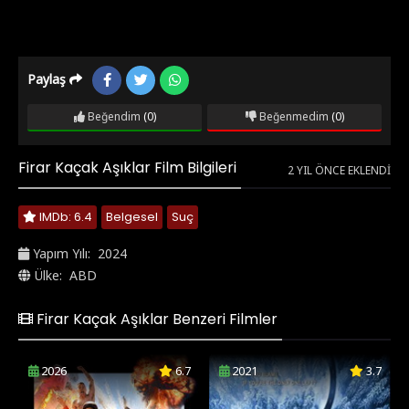
Paylaş
Beğendim
(0)
Beğenmedim
(0)
Firar Kaçak Aşıklar Film Bilgileri
2 YIL ÖNCE EKLENDI
IMDb: 6.4
Belgesel
Suç
Yapım Yılı:
2024
Ülke:
ABD
Firar Kaçak Aşıklar Benzeri Filmler
2026
6.7
2021
3.7