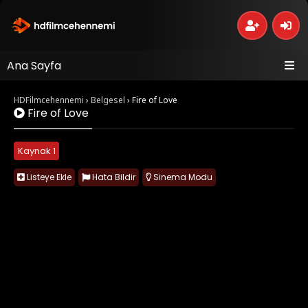
Ana Sayfa
HDFilmcehennemi
›
Belgesel
›
Fire of Love
Fire of Love
Kaynak 1
Listeye Ekle
Hata Bildir
Sinema Modu