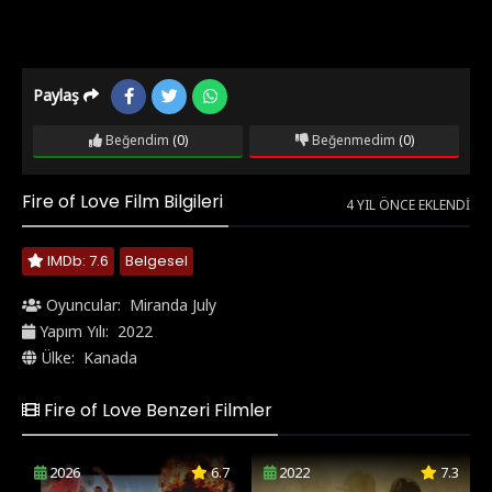
Paylaş
Beğendim
(0)
Beğenmedim
(0)
Fire of Love Film Bilgileri
4 YIL ÖNCE EKLENDI
IMDb: 7.6
Belgesel
Oyuncular:
Miranda July
Yapım Yılı:
2022
Ülke:
Kanada
Fire of Love Benzeri Filmler
2026
6.7
2022
7.3