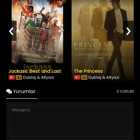
‹
›
Jackass: Best and Last
The Princess
Dublaj & Altyazı
Dublaj & Altyazı
Yorumlar
0 YORUM