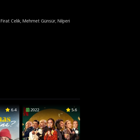
Firat Celik
Mehmet Günsür
Nilperi
,
,
,
6.4
2022
5.6
2022
6.2