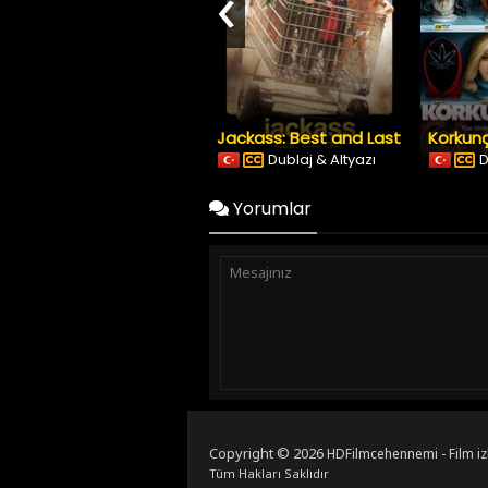
‹
Jackass: Best and Last
Korkunç
Dublaj & Altyazı
D
Yorumlar
Copyright © 2026
HDFilmcehennemi - Film iz
Tüm Hakları Saklıdır