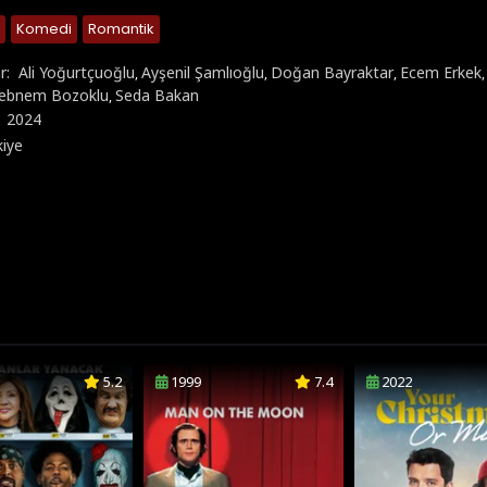
Komedi
Romantik
r:
Ali Yoğurtçuoğlu
Ayşenil Şamlıoğlu
Doğan Bayraktar
Ecem Erkek
,
,
,
ebnem Bozoklu
Seda Bakan
,
:
2024
kiye
5.2
1999
7.4
2022