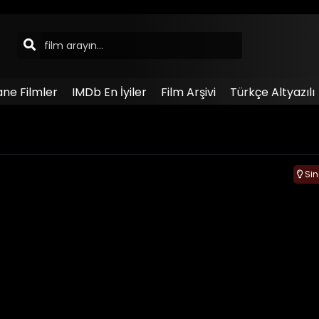
ane Filmler
IMDb En İyiler
Film Arşivi
Türkçe Altyazılı
Si