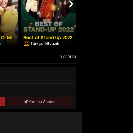
›
Best of Stand Up 2022
Emergency
Your Christmas Or Mine?
ı
Türkçe Altyazılı
Dublaj & Altyazı
0 YORUM
Yorumu Gönder