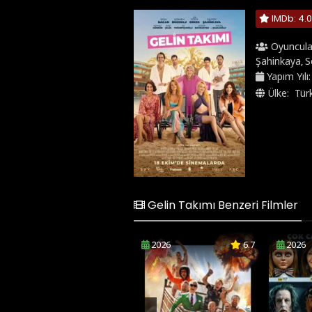
IMDb: 4.0
Oyuncula
Şahinkaya
S
,
Yapım Yılı
Ülke:
Tür
Gelin Takımı Benzeri Filmler
2026
6.7
2026