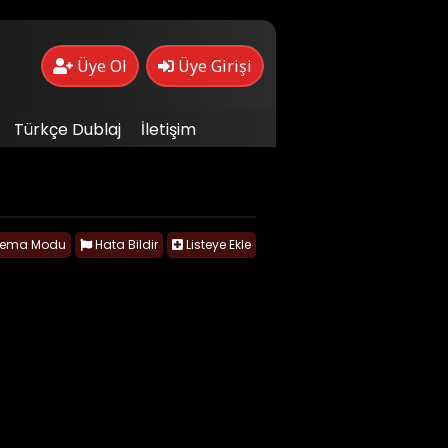
Üye Ol
Üye Girişi
Türkçe Dublaj
İletişim
nema Modu
Hata Bildir
Listeye Ekle