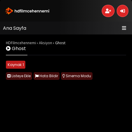
Ana Sayfa
HDFilmcehennemi
›
Aksiyon
›
Ghost
Ghost
Kaynak 1
Listeye Ekle
Hata Bildir
Sinema Modu