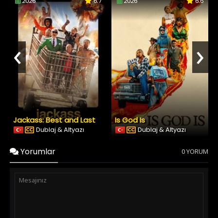
2026
6.7
2026
6.6
‹
›
Jackass: Best and Last
Is God Is
Dublaj & Altyazı
Dublaj & Altyazı
Yorumlar
0 YORUM