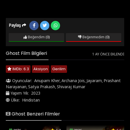
Paylaş
Beğendim
(0)
Beğenmedim
(0)
Ghost Film Bilgileri
1 AY ÖNCE EKLENDI
IMDb: 6.3
Aksiyon
Gerilim
Oyuncular:
Anupam Kher
Archana Jois
Jayaram
Prashant
,
,
,
Narayanan
Satya Prakash
Shivaraj Kumar
,
,
Yapım Yılı:
2023
Ülke:
Hindistan
Ghost Benzeri Filmler