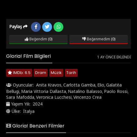
Paylaş
Beğendim
(0)
Beğenmedim
(0)
Gloria! Film Bilgileri
1 AY ÖNCE EKLENDI
IMDb: 6.5
Dram
Müzik
Tarih
Oyuncular:
Anita Kravos
Carlotta Gamba
Elio
Galatéa
,
,
,
Bellugi
Maria Vittoria Dallasta
Natalino Balasso
Paolo Rossi
,
,
,
,
Sara Mafodda
Veronica Lucchesi
Vincenzo Crea
,
,
Yapım Yılı:
2024
Ülke:
İtalya
Gloria! Benzeri Filmler