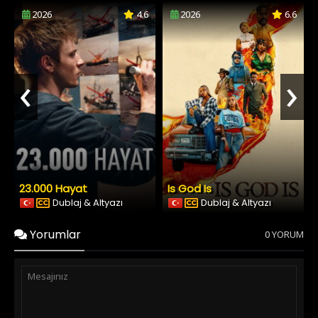
2026
4.6
2026
6.6
‹
›
23.000 Hayat
Is God Is
Dublaj & Altyazı
Dublaj & Altyazı
Yorumlar
0 YORUM