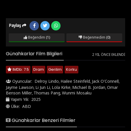
Paylaş
Beğendim
(1)
Beğenmedim
(0)
Günahkarlar Film Bilgileri
2 YIL ÖNCE EKLENDI
IMDb: 7.5
Dram
Gerilim
Korku
Oyuncular:
Delroy Lindo
Hailee Steinfeld
Jack O'Connell
,
,
,
Jayme Lawson
Li Jun Li
Lola Kirke
Michael B. Jordan
Omar
,
,
,
,
Benson Miller
Thomas Pang
Wunmi Mosaku
,
,
Yapım Yılı:
2025
Ülke:
ABD
Günahkarlar Benzeri Filmler