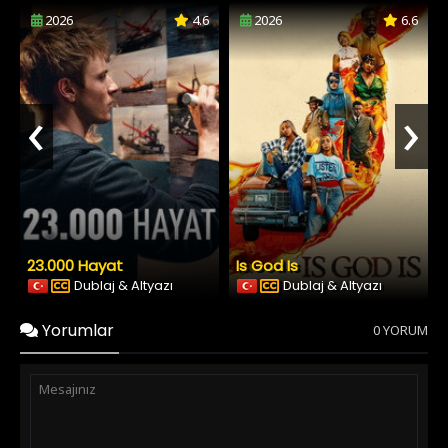
2026
4.6
2026
6.6
‹
›
23.000 Hayat
Is God Is
Dublaj & Altyazı
Dublaj & Altyazı
Yorumlar
0 YORUM