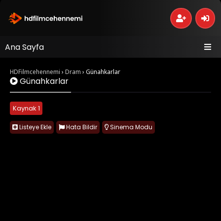
Ana Sayfa
HDFilmcehennemi
›
Dram
›
Günahkarlar
Günahkarlar
Kaynak 1
Listeye Ekle
Hata Bildir
Sinema Modu