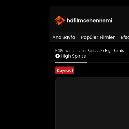
Ana Sayfa
Popüler Filmler
Efs
HDFilmcehennemi
›
Fantastik
›
High Spirits
High Spirits
Kaynak 1