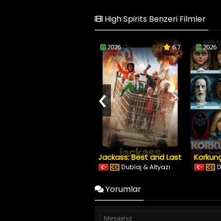
High Spirits Benzeri Filmler
2026
6.7
2026
‹
Jackass: Best and Last
Korkunç
Dublaj & Altyazı
D
Yorumlar