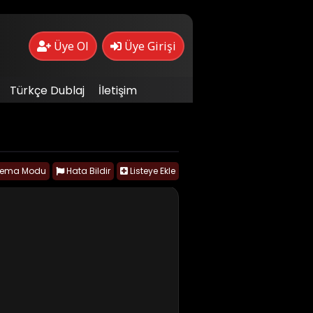
Üye Ol
Üye Girişi
Türkçe Dublaj
İletişim
nema Modu
Hata Bildir
Listeye Ekle