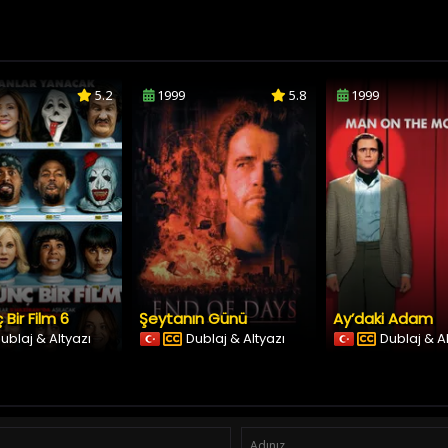
5.2
1999
5.8
1999
 Bir Film 6
Şeytanın Günü
Ay’daki Adam
ublaj & Altyazı
Dublaj & Altyazı
Dublaj & A