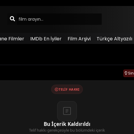
ane Filmler
IMDb En İyiler
Film Arşivi
Türkçe Altyazılı
Si
TELIF HAKKI
Bu İçerik Kaldırıldı
Telif hakkı gerekçesiyle bu bölümdeki içerik