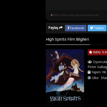
DMCA talebi doğrultusunda kaldırıldı.
Paylaş
Facebook
Twitter
High Spirits Film Bilgileri
IMDb: 5.8
Oyuncula
Peter Gallag
Yapım Yılı
Ülke:
İrl