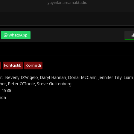
yayınlanamamaktadır.
WhatsApp
Fantastik
Komedi
r:
Beverly D'Angelo
Daryl Hannah
Donal McCann
Jennifer Tilly
Liam
,
,
,
,
her
Peter O'Toole
Steve Guttenberg
,
,
:
1988
anda