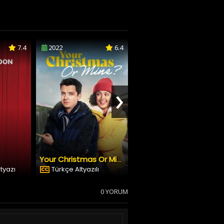
7.4
2022
6.4
2022
5.6
›
Best of Stand Up 2022
Your Christmas Or Mine?
ltyazı
Türkçe Altyazılı
Türkçe Altyazılı
0 YORUM