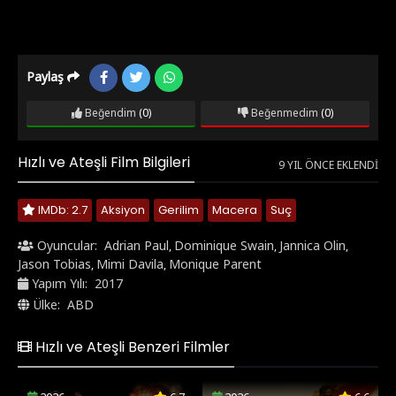
Paylaş
Beğendim
(0)
Beğenmedim
(0)
Hızlı ve Ateşli Film Bilgileri
9 YIL ÖNCE EKLENDI
IMDb: 2.7
Aksiyon
Gerilim
Macera
Suç
Oyuncular:
Adrian Paul
Dominique Swain
Jannica Olin
,
,
,
Jason Tobias
Mimi Davila
Monique Parent
,
,
Yapım Yılı:
2017
Ülke:
ABD
Hızlı ve Ateşli Benzeri Filmler