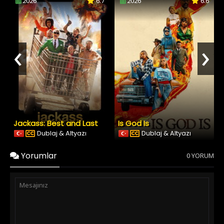
2026
6.7
2026
6.6
‹
›
Jackass: Best and Last
Is God Is
Dublaj & Altyazı
Dublaj & Altyazı
Yorumlar
0 YORUM