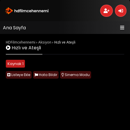
Ana Sayfa
HDFilmcehennemi
›
Aksiyon
›
Hızlı ve Ateşli
Hızlı ve Ateşli
Kaynak 1
Listeye Ekle
Hata Bildir
Sinema Modu