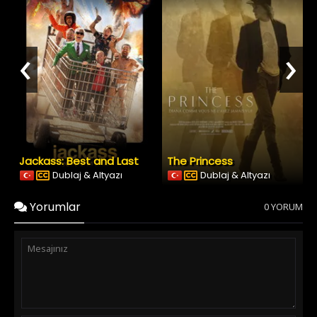
‹
›
Jackass: Best and Last
The Princess
Dublaj & Altyazı
Dublaj & Altyazı
Yorumlar
0 YORUM