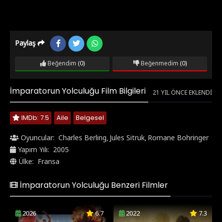
Paylaş
Beğendim
(0)
Beğenmedim
(0)
İmparatorun Yolculuğu Film Bilgileri
21 YIL ÖNCE EKLENDI
IMDb: 7.5
Aile
Belgesel
Oyuncular:
Charles Berling
Jules Sitruk
Romane Bohringer
,
,
Yapım Yılı:
2005
Ülke:
Fransa
İmparatorun Yolculuğu Benzeri Filmler
2026
6.7
2022
7.3