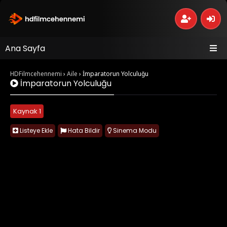
Ana Sayfa
HDFilmcehennemi
›
Aile
›
İmparatorun Yolculuğu
İmparatorun Yolculuğu
Kaynak 1
Listeye Ekle
Hata Bildir
Sinema Modu