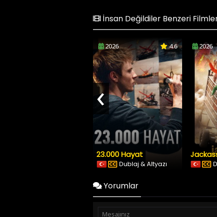
İnsan Değildiler Benzeri Filmle
2026
4.6
2026
‹
23.000 Hayat
Jackass
Dublaj & Altyazı
D
Yorumlar