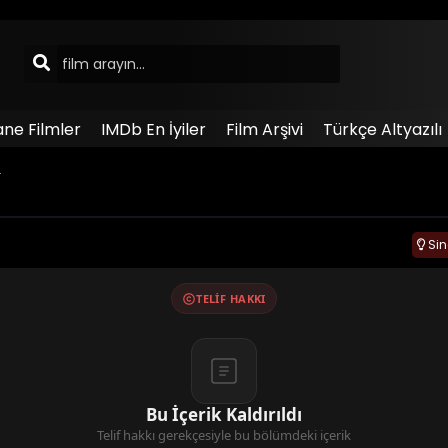
ane Filmler
IMDb En İyiler
Film Arşivi
Türkçe Altyazılı
r
Si
TELIF HAKKI
Bu İçerik Kaldırıldı
Telif hakkı gerekçesiyle bu bölümdeki içerik