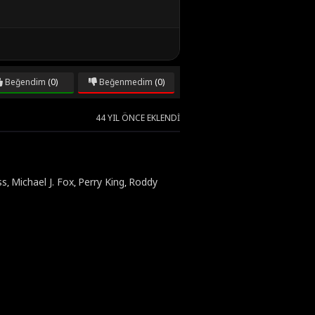
Beğendim
(0)
Beğenmedim
(0)
44 YIL ÖNCE EKLENDI
ss
Michael J. Fox
Perry King
Roddy
,
,
,