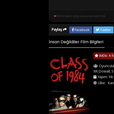
DMCA talebi doğrultusunda kaldırıldı.
Paylaş
Facebook
Twitter
İnsan Değildiler Film Bilgileri
IMDb: 6.5
Oyuncula
McDowall
S
,
Yapım Yılı
Ülke:
Kan