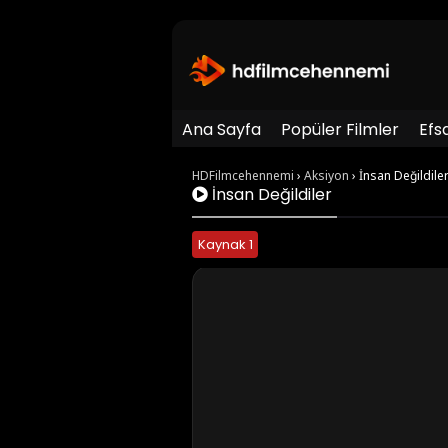
Ana Sayfa
Popüler Filmler
Efs
HDFilmcehennemi
›
Aksiyon
›
İnsan Değildile
İnsan Değildiler
Kaynak 1