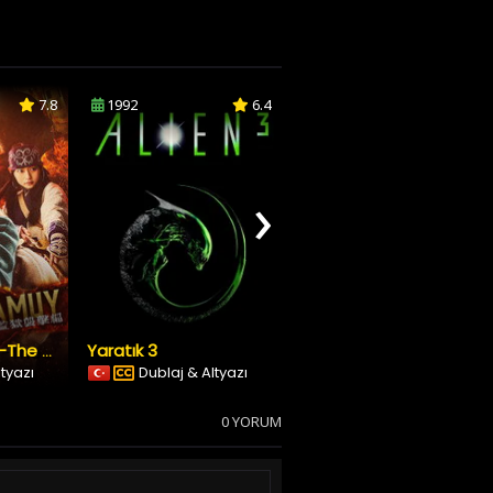
7.8
1992
6.4
1994
5.6
›
Yaratık 3
Ölüm Makinesi
Golden Kamuy -The Abashiri Prison Raid
ltyazı
Dublaj & Altyazı
Türkçe Altyazılı
0 YORUM