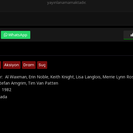
yayınlanamamaktadır.
WhatsApp
Aksiyon
Dram
Suç
r:
Al Waxman
Erin Noble
Keith Knight
Lisa Langlois
Merrie Lynn Ro
,
,
,
,
tefan Arngrim
Tim Van Patten
,
:
1982
ada