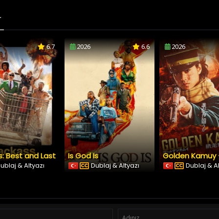
r
6.7
2026
6.6
2026
: Best and Last
Is God Is
ublaj & Altyazı
Dublaj & Altyazı
Dublaj & A