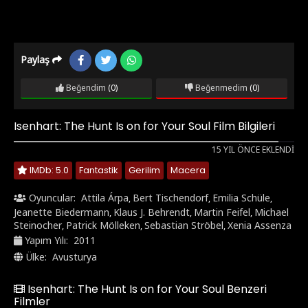
Paylaş
Beğendim
(0)
Beğenmedim
(0)
Isenhart: The Hunt Is on for Your Soul Film Bilgileri
15 YIL ÖNCE EKLENDI
IMDb: 5.0
Fantastik
Gerilim
Macera
Oyuncular:
Attila Árpa
Bert Tischendorf
Emilia Schüle
,
,
,
Jeanette Biedermann
Klaus J. Behrendt
Martin Feifel
Michael
,
,
,
Steinocher
Patrick Mölleken
Sebastian Ströbel
Xenia Assenza
,
,
,
Yapım Yılı:
2011
Ülke:
Avusturya
Isenhart: The Hunt Is on for Your Soul Benzeri
Filmler