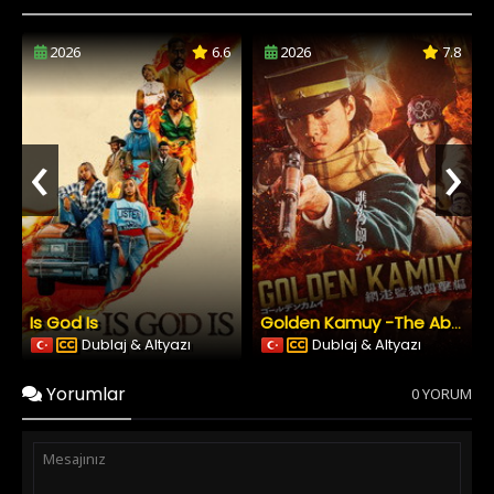
2026
6.6
2026
7.8
‹
›
Is God Is
Golden Kamuy -The Abashiri Prison Raid
Dublaj & Altyazı
Dublaj & Altyazı
Yorumlar
0 YORUM