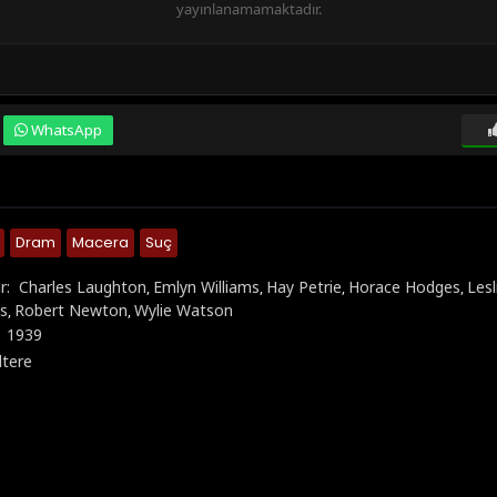
yayınlanamamaktadır.
WhatsApp
Dram
Macera
Suç
r:
Charles Laughton
Emlyn Williams
Hay Petrie
Horace Hodges
Lesl
,
,
,
,
s
Robert Newton
Wylie Watson
,
,
:
1939
ltere