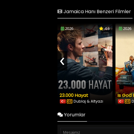
Jamaica Hanı Benzeri Filmler
2026
4.6
2026
‹
23.000 Hayat
Is God 
Dublaj & Altyazı
D
Yorumlar