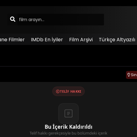
ane Filmler
IMDb En İyiler
Film Arşivi
Türkçe Altyazılı
Si
TELIF HAKKI
Bu İçerik Kaldırıldı
Telif hakkı gerekçesiyle bu bölümdeki içerik