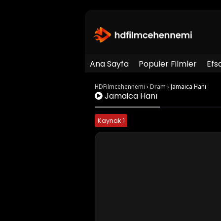
Ana Sayfa
Popüler Filmler
Efs
HDFilmcehennemi
›
Dram
›
Jamaica Hanı
Jamaica Hanı
Kaynak 1