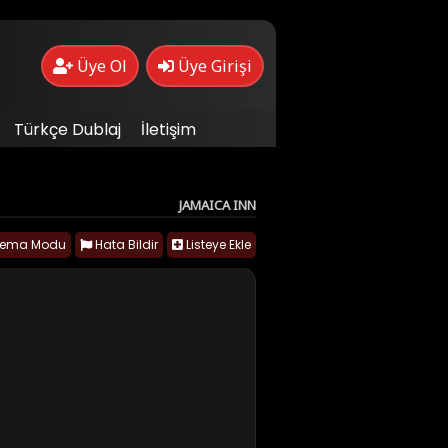
Üye Ol
Üye Girişi
Türkçe Dublaj
İletişim
JAMAICA INN
nema Modu
Hata Bildir
Listeye Ekle