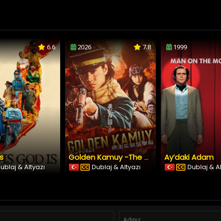
6.6
2026
7.8
1999
Is
Ay’daki Adam
Golden Kamuy -The Abashiri Prison Raid
ublaj & Altyazı
Dublaj & Altyazı
Dublaj & A