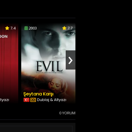
7.4
2003
7.7
2021
6.2
›
Şeytana Karşı
Anne+
ltyazı
Dublaj & Altyazı
Dublaj & Altyazı
0 YORUM