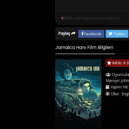
DMCA talebi doğrultusunda kaldırıldı.
Paylaş
Facebook
Twitter
Jamaica Hanı Film Bilgileri
IMDb: 6.3
Oyuncula
Mervyn John
Yapım Yılı
Ülke:
İngi