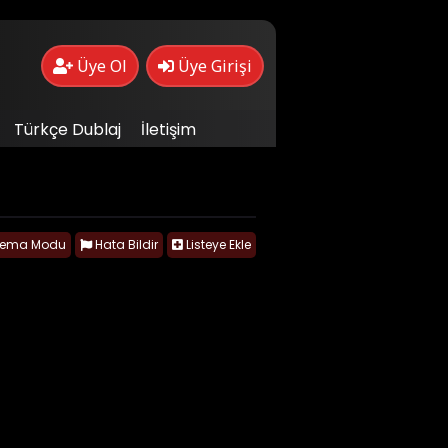
Üye Ol
Üye Girişi
Türkçe Dublaj
İletişim
nema Modu
Hata Bildir
Listeye Ekle