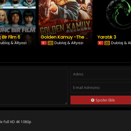
 Bir Film 6
Yaratık 3
Golden Kamuy -The Abashiri Prison Raid
ublaj & Altyazı
Dublaj & Altyazı
Dublaj & A
Spoiler Ekle
le Full HD 4K 1080p