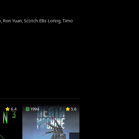
o
Ron Yuan
Scotch Ellis Loring
Timo
,
,
,
6.4
1994
5.6
1999
5.8