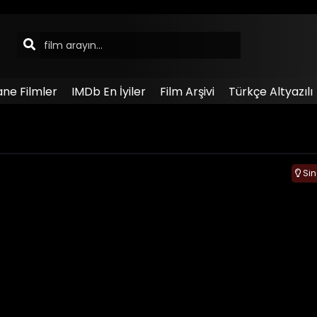
ane Filmler
IMDb En İyiler
Film Arşivi
Türkçe Altyazılı
Si