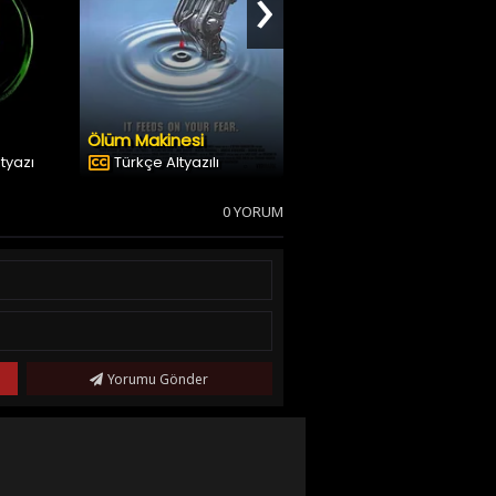
›
Ölüm Makinesi
Şeytanın Günü
ltyazı
Türkçe Altyazılı
Dublaj & Altyazı
0 YORUM
Yorumu Gönder