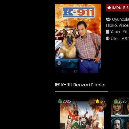
IMDb: 5.6
Oyuncula
Flloko
Vince
,
Yapım Yılı
Ülke:
AB
K-911 Benzeri Filmler
2026
6.7
2026