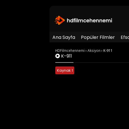
Ana Sayfa
Popüler Filmler
Efs
HDFilmcehennemi
›
Aksiyon
›
K-911
K-911
Kaynak 1