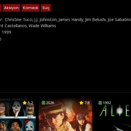
Aksiyon
Komedi
Suç
r:
Christine Tucci
J.J. Johnston
James Handy
Jim Belushi
Joe Sabatin
,
,
,
,
nt Castellanos
Wade Williams
,
:
1999
D
5.2
2026
7.8
1992