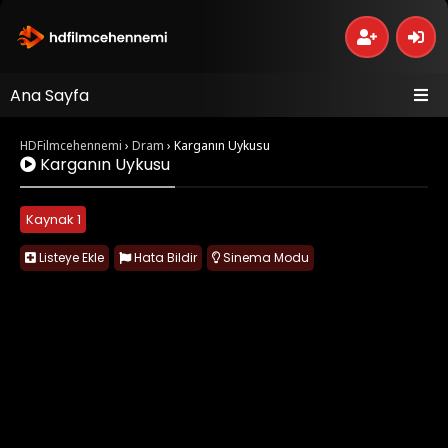
Ana Sayfa
HDFilmcehennemi
›
Dram
›
Karganın Uykusu
Karganın Uykusu
Kaynak 1
Listeye Ekle
Hata Bildir
Sinema Modu