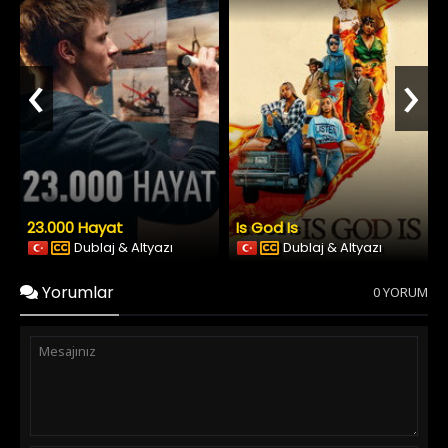
‹
›
23.000 Hayat
Is God Is
Dublaj & Altyazı
Dublaj & Altyazı
Yorumlar
0 YORUM