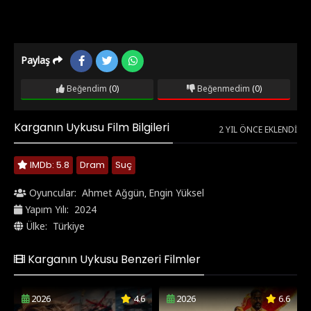
Paylaş
Beğendim
(0)
Beğenmedim
(0)
Karganın Uykusu Film Bilgileri
2 YIL ÖNCE EKLENDI
IMDb: 5.8
Dram
Suç
Oyuncular:
Ahmet Ağgün
Engin Yüksel
,
Yapım Yılı:
2024
Ülke:
Türkiye
Karganın Uykusu Benzeri Filmler
2026
4.6
2026
6.6