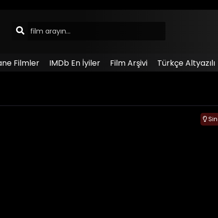
ane Filmler
IMDb En İyiler
Film Arşivi
Türkçe Altyazılı
ü
Si