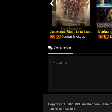
‹
Jackass: Best and Last
Korkunç
Dublaj & Altyazı
D
Yorumlar
Copyright © 2026
HDFilmcehennemi - Film iz
Tüm Hakları Saklıdır