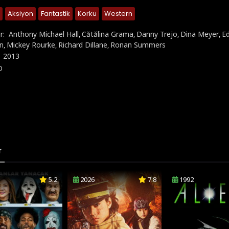
Aksiyon
Fantastik
Korku
Western
r:
Anthony Michael Hall
Cătălina Grama
Danny Trejo
Dina Meyer
E
,
,
,
,
an
Mickey Rourke
Richard Dillane
Ronan Summers
,
,
,
:
2013
D
r
5.2
2026
7.8
1992