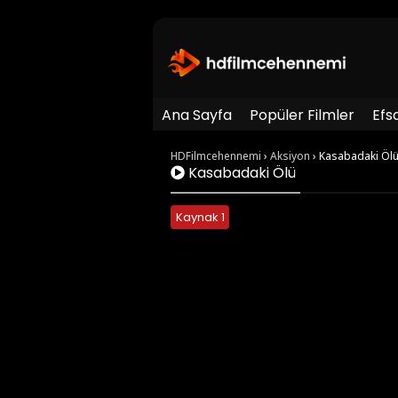
Ana Sayfa
Popüler Filmler
Efs
HDFilmcehennemi
›
Aksiyon
›
Kasabadaki Öl
Kasabadaki Ölü
Kaynak 1