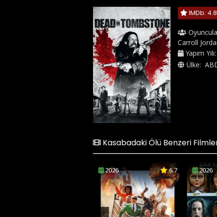
IMDb: 4.8
Oyuncula
Carroll Jord
Yapım Yılı
Ülke:
AB
Kasabadaki Ölü Benzeri Filmle
2026
6.7
2026