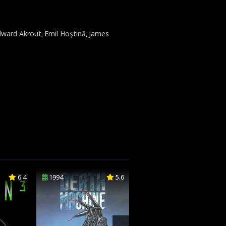
dward Akrout
Emil Hoștină
James
,
,
6.4
1994
5.6
1999
5.8