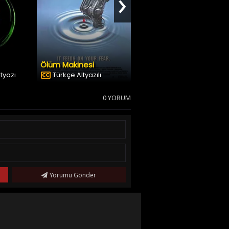
›
Ölüm Makinesi
Şeytanın Günü
ltyazı
Türkçe Altyazılı
Dublaj & Altyazı
0 YORUM
Yorumu Gönder