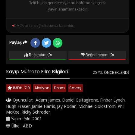
Telif hakkı gerekçesiyle bu bölümdeki içerik
yayınlanamamaktadır.
DMCA talebi doğrultusunda kaldırıldı.
Paylaş
Beğendim
(0)
Beğenmedim
(0)
Kayıp Müfreze Film Bilgileri
25 YIL ÖNCE EKLENDI
IMDb: 7.0
Aksiyon
Dram
Savaş
Oyuncular:
Adam James
Daniel Caltagirone
Finbar Lynch
,
,
,
Hugh Fraser
Jamie Harris
Jay Rodan
Michael Goldstrom
Phil
,
,
,
,
McKee
Ricky Schroder
,
Yapım Yılı:
2001
Ülke:
ABD