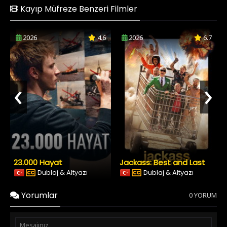
Kayıp Müfreze Benzeri Filmler
2026
4.6
2026
6.7
‹
›
23.000 Hayat
Jackass: Best and Last
Dublaj & Altyazı
Dublaj & Altyazı
Yorumlar
0 YORUM