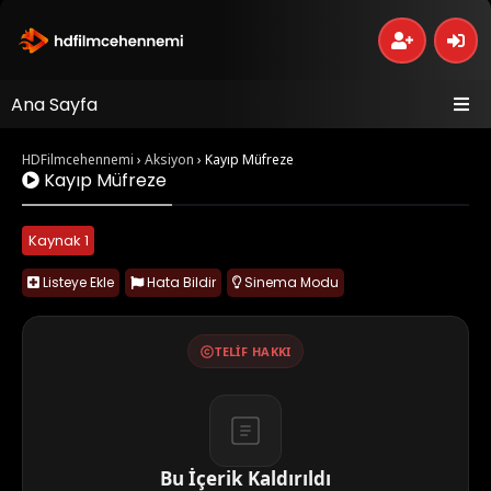
Ana Sayfa
HDFilmcehennemi
›
Aksiyon
›
Kayıp Müfreze
Kayıp Müfreze
Kaynak 1
Listeye Ekle
Hata Bildir
Sinema Modu
TELIF HAKKI
Bu İçerik Kaldırıldı