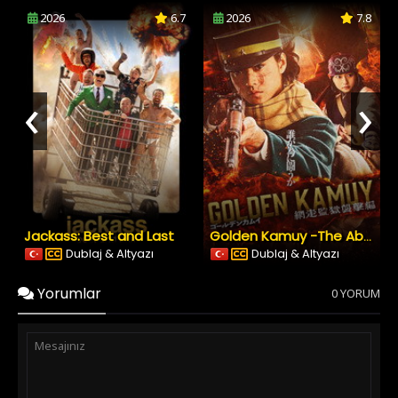
2026
6.7
2026
7.8
‹
›
Jackass: Best and Last
Golden Kamuy -The Abashiri Prison Raid
Dublaj & Altyazı
Dublaj & Altyazı
Yorumlar
0 YORUM