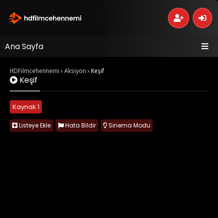
Ana Sayfa
HDFilmcehennemi
›
Aksiyon
›
Keşif
Keşif
Kaynak 1
Listeye Ekle
Hata Bildir
Sinema Modu