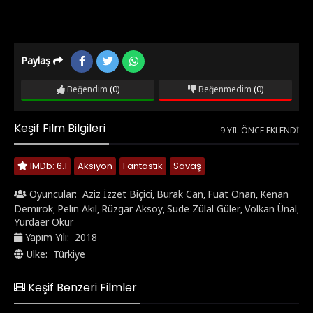
Paylaş
Beğendim
(0)
Beğenmedim
(0)
Keşif Film Bilgileri
9 YIL ÖNCE EKLENDI
IMDb: 6.1
Aksiyon
Fantastik
Savaş
Oyuncular:
Aziz İzzet Biçici
Burak Can
Fuat Onan
Kenan
,
,
,
Demirok
Pelin Akil
Rüzgar Aksoy
Sude Zülal Güler
Volkan Ünal
,
,
,
,
,
Yurdaer Okur
Yapım Yılı:
2018
Ülke:
Türkiye
Keşif Benzeri Filmler