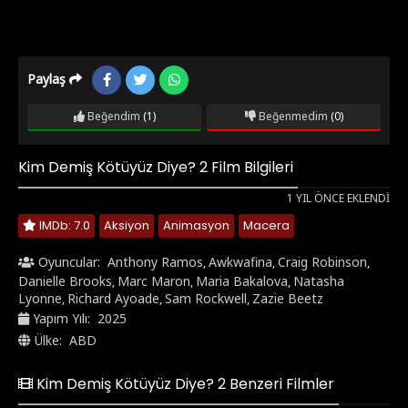
Paylaş
Beğendim
(1)
Beğenmedim
(0)
Kim Demiş Kötüyüz Diye? 2 Film Bilgileri
1 YIL ÖNCE EKLENDI
IMDb: 7.0
Aksiyon
Animasyon
Macera
Oyuncular:
Anthony Ramos
Awkwafina
Craig Robinson
,
,
,
Danielle Brooks
Marc Maron
Maria Bakalova
Natasha
,
,
,
Lyonne
Richard Ayoade
Sam Rockwell
Zazie Beetz
,
,
,
Yapım Yılı:
2025
Ülke:
ABD
Kim Demiş Kötüyüz Diye? 2 Benzeri Filmler