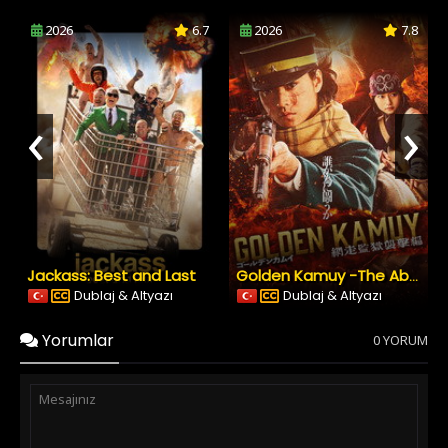
2026
6.7
2026
7.8
‹
›
Jackass: Best and Last
Golden Kamuy -The Abashiri Prison Raid
Dublaj & Altyazı
Dublaj & Altyazı
Yorumlar
0 YORUM