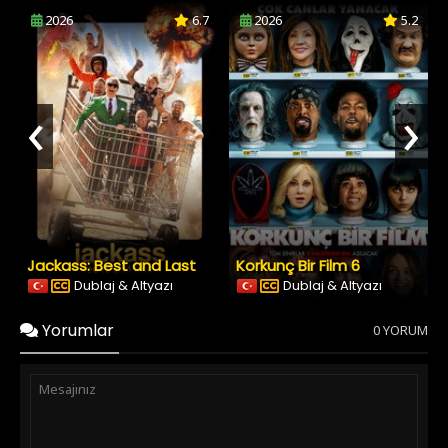
2026
6.7
2026
5.2
‹
›
Jackass: Best and Last
Korkunç Bir Film 6
Dublaj & Altyazı
Dublaj & Altyazı
Yorumlar
0 YORUM