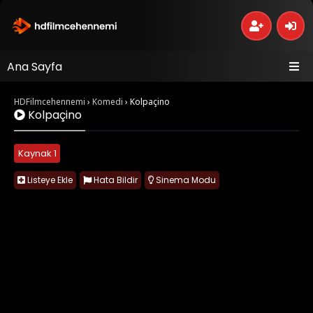
Ana Sayfa
HDFilmcehennemi
›
Komedi
›
Kolpaçino
Kolpaçino
Kaynak 1
Listeye Ekle
Hata Bildir
Sinema Modu