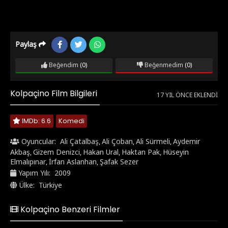
Paylaş
Beğendim
(0)
Beğenmedim
(0)
Kolpaçino Film Bilgileri
17 YIL ÖNCE EKLENDI
IMDb: 6.6
Komedi
Oyuncular:
Ali Çatalbaş
Ali Çoban
Ali Sürmeli
Aydemir
,
,
,
Akbaş
Gizem Denizci
Hakan Ural
Haktan Pak
Hüseyin
,
,
,
,
Elmalıpınar
İrfan Aslanhan
Şafak Sezer
,
,
Yapım Yılı:
2009
Ülke:
Türkiye
Kolpaçino Benzeri Filmler