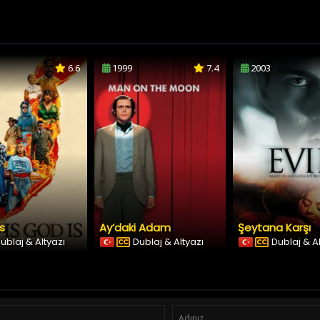
6.6
1999
7.4
2003
Is
Ay’daki Adam
Şeytana Karşı
ublaj & Altyazı
Dublaj & Altyazı
Dublaj & A