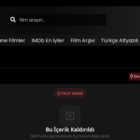
ane Filmler
IMDb En İyiler
Film Arşivi
Türkçe Altyazılı
Si
TELIF HAKKI
Bu İçerik Kaldırıldı
Telif hakkı gerekçesiyle bu bölümdeki içerik