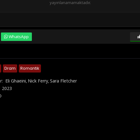
yayınlanamamaktadır.
WhatsApp
Dram
Romantik
r:
Eli Ghaeini
Nick Ferry
Sara Fletcher
,
,
:
2023
D