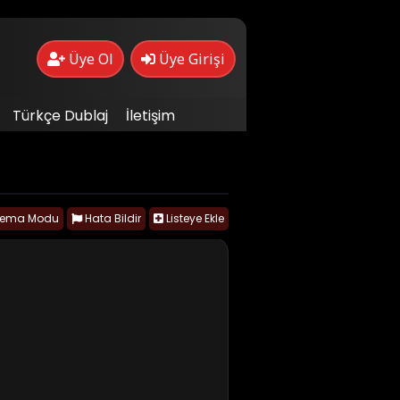
Üye Ol
Üye Girişi
Türkçe Dublaj
İletişim
nema Modu
Hata Bildir
Listeye Ekle