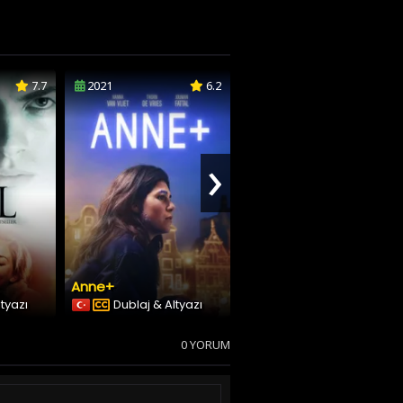
7.7
2021
6.2
2021
3.7
›
Anne+
Blame
ltyazı
Dublaj & Altyazı
Türkçe Altyazılı
0 YORUM