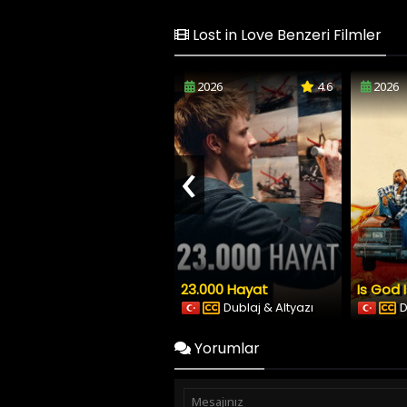
Lost in Love Benzeri Filmler
2026
4.6
2026
‹
23.000 Hayat
Is God 
Dublaj & Altyazı
D
Yorumlar