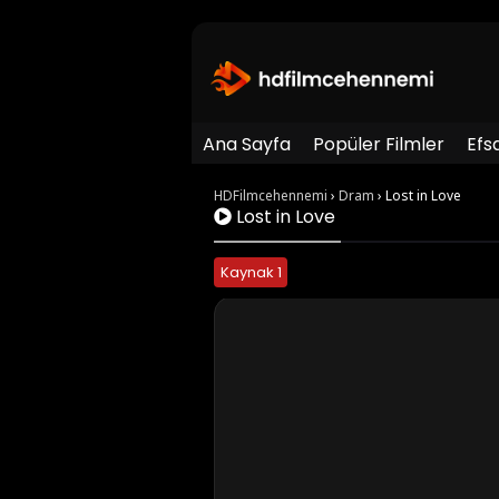
Ana Sayfa
Popüler Filmler
Efs
HDFilmcehennemi
›
Dram
›
Lost in Love
Lost in Love
Kaynak 1