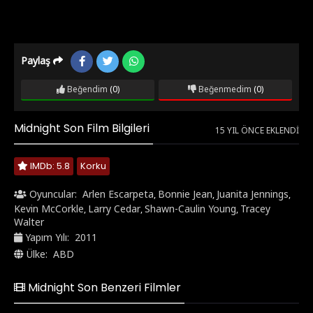
Paylaş
Beğendim
(0)
Beğenmedim
(0)
Midnight Son Film Bilgileri
15 YIL ÖNCE EKLENDI
IMDb: 5.8
Korku
Oyuncular:
Arlen Escarpeta
Bonnie Jean
Juanita Jennings
,
,
,
Kevin McCorkle
Larry Cedar
Shawn-Caulin Young
Tracey
,
,
,
Walter
Yapım Yılı:
2011
Ülke:
ABD
Midnight Son Benzeri Filmler