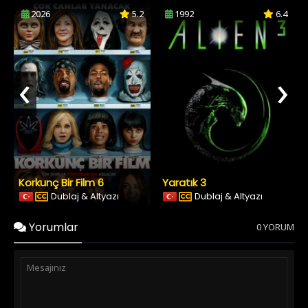
2026
5.2
1992
6.4
‹
›
Korkunç Bir Film 6
Yaratık 3
Dublaj & Altyazı
Dublaj & Altyazı
Yorumlar
0 YORUM