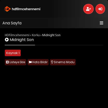
Ana Sayfa
HDFilmcehennemi
›
Korku
›
Midnight Son
Midnight Son
Kaynak 1
Listeye Ekle
Hata Bildir
Sinema Modu