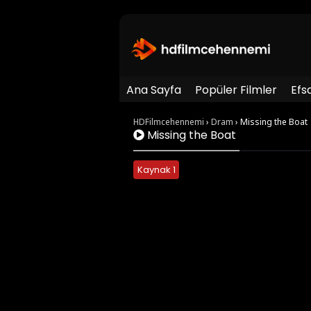
Ana Sayfa
Popüler Filmler
Efs
HDFilmcehennemi
›
Dram
›
Missing the Boat
Missing the Boat
Kaynak 1