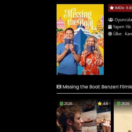
IMDb: 6.8
Oyuncula
Yapım Yılı
Ülke:
Kan
Missing the Boat Benzeri Filml
2026
4.6
2026