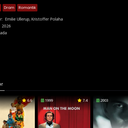
Dram
Romantik
r:
Emilie Ullerup
Kristoffer Polaha
,
:
2026
ada
er
6.6
1999
7.4
2003