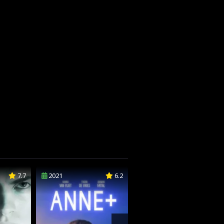
7.7
2021
6.2
2021
3.7