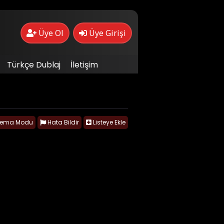
Üye Ol
Üye Girişi
Türkçe Dublaj
İletişim
nema Modu
Hata Bildir
Listeye Ekle