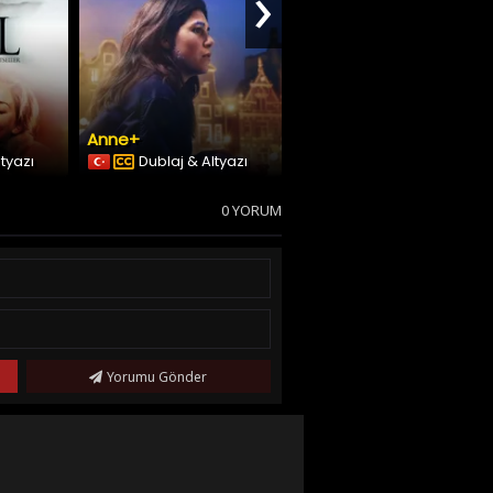
›
Anne+
Blame
ltyazı
Dublaj & Altyazı
Türkçe Altyazılı
0 YORUM
Yorumu Gönder