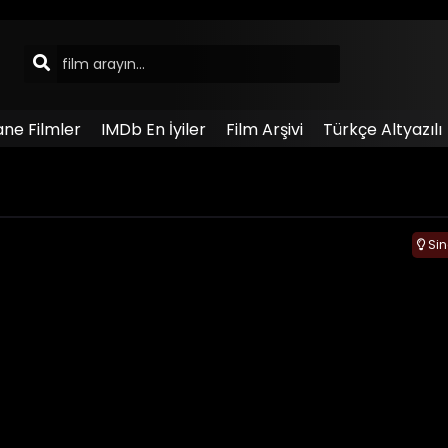
ane Filmler
IMDb En İyiler
Film Arşivi
Türkçe Altyazılı
Si