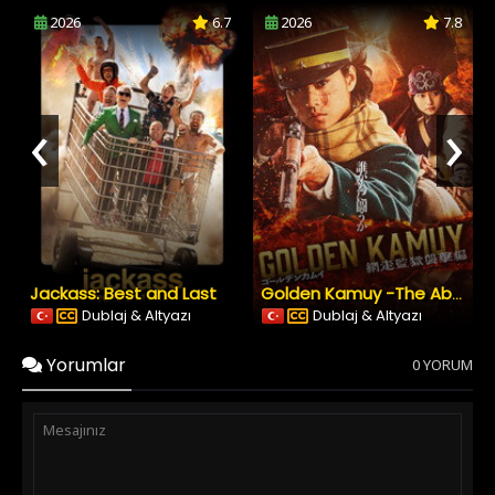
2026
6.7
2026
7.8
‹
›
Jackass: Best and Last
Golden Kamuy -The Abashiri Prison Raid
Dublaj & Altyazı
Dublaj & Altyazı
Yorumlar
0 YORUM