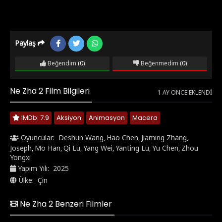
Paylaş
Beğendim
(0)
Beğenmedim
(0)
Ne Zha 2 Film Bilgileri
1 AY ÖNCE EKLENDI
IMDb: 7.9
Aksiyon
Animasyon
Macera
Oyuncular:
Deshun Wang
Hao Chen
Jiaming Zhang
,
,
,
Joseph
Mo Han
Qi Lü
Yang Wei
Yanting Lü
Yu Chen
Zhou
,
,
,
,
,
,
Yongxi
Yapım Yılı:
2025
Ülke:
Çin
Ne Zha 2 Benzeri Filmler