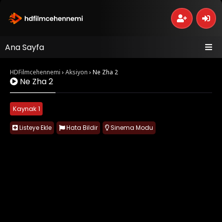
Ana Sayfa
HDFilmcehennemi
›
Aksiyon
›
Ne Zha 2
Ne Zha 2
Kaynak 1
Listeye Ekle
Hata Bildir
Sinema Modu