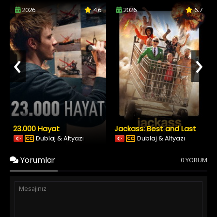
2026
4.6
2026
6.7
‹
›
23.000 Hayat
Jackass: Best and Last
Dublaj & Altyazı
Dublaj & Altyazı
Yorumlar
0 YORUM