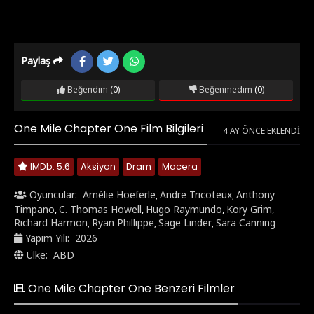
Paylaş
Beğendim
(0)
Beğenmedim
(0)
One Mile Chapter One Film Bilgileri
4 AY ÖNCE EKLENDI
IMDb: 5.6
Aksiyon
Dram
Macera
Oyuncular:
Amélie Hoeferle
Andre Tricoteux
Anthony
,
,
Timpano
C. Thomas Howell
Hugo Raymundo
Kory Grim
,
,
,
,
Richard Harmon
Ryan Phillippe
Sage Linder
Sara Canning
,
,
,
Yapım Yılı:
2026
Ülke:
ABD
One Mile Chapter One Benzeri Filmler