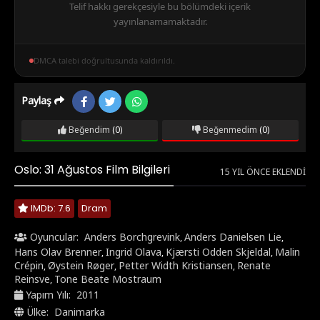
Telif hakkı gerekçesiyle bu bölümdeki içerik
yayınlanamamaktadır.
DMCA talebi doğrultusunda kaldırıldı.
Paylaş
Beğendim
(0)
Beğenmedim
(0)
Oslo: 31 Ağustos Film Bilgileri
15 YIL ÖNCE EKLENDI
IMDb: 7.6
Dram
Oyuncular:
Anders Borchgrevink
Anders Danielsen Lie
,
,
Hans Olav Brenner
Ingrid Olava
Kjærsti Odden Skjeldal
Malin
,
,
,
Crépin
Øystein Røger
Petter Width Kristiansen
Renate
,
,
,
Reinsve
Tone Beate Mostraum
,
Yapım Yılı:
2011
Ülke:
Danimarka