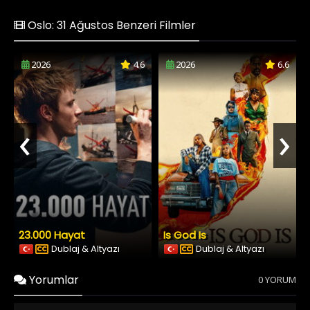
Oslo: 31 Ağustos Benzeri Filmler
2026
4.6
2026
6.6
‹
›
23.000 Hayat
Is God Is
Dublaj & Altyazı
Dublaj & Altyazı
Yorumlar
0 YORUM