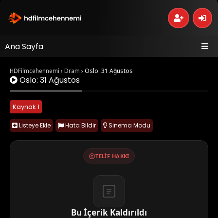
Ana Sayfa
HDFilmcehennemi
›
Dram
›
Oslo: 31 Ağustos
Oslo: 31 Ağustos
Kaynak 1
Listeye Ekle
Hata Bildir
Sinema Modu
TELIF HAKKI
Bu İçerik Kaldırıldı