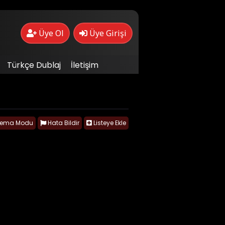
Üye Ol
Üye Girişi
Türkçe Dublaj
İletişim
nema Modu
Hata Bildir
Listeye Ekle