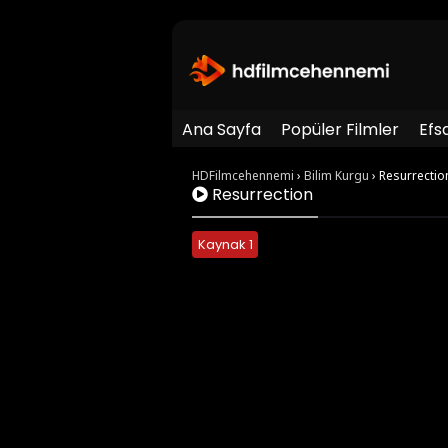
Ana Sayfa
Popüler Filmler
Efs
HDFilmcehennemi
›
Bilim Kurgu
›
Resurrectio
Resurrection
Kaynak 1