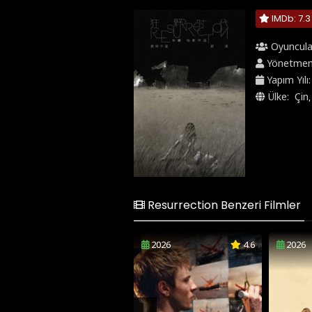
IMDb: 7.3
Oyuncula
Yönetme
Yapım Yılı
Ülke:
Çin
Resurrection Benzeri Filmler
2026
4.6
2026