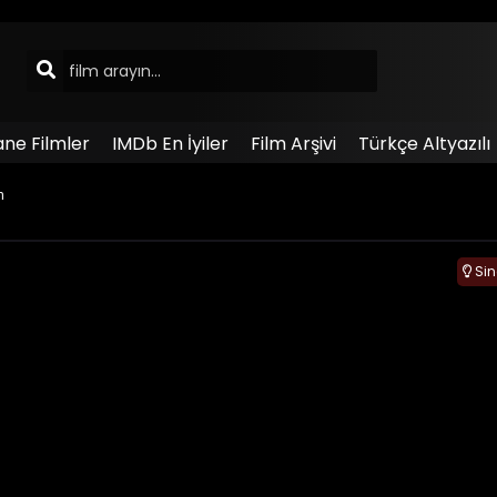
ane Filmler
IMDb En İyiler
Film Arşivi
Türkçe Altyazılı
n
Si