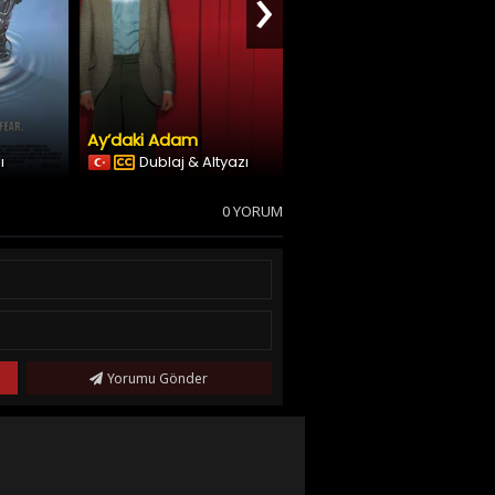
›
Ay’daki Adam
Şeytana Karşı
ı
Dublaj & Altyazı
Dublaj & Altyazı
0 YORUM
Yorumu Gönder