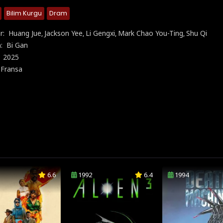
Bilim Kurgu
Dram
r:
Huang Jue
Jackson Yee
Li Gengxi
Mark Chao You-Ting
Shu Qi
,
,
,
,
n:
Bi Gan
:
2025
Fransa
,
6.6
1992
6.4
1994