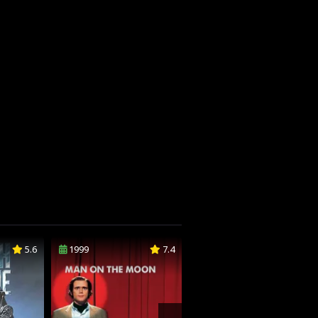
5.6
1999
7.4
2003
7.7