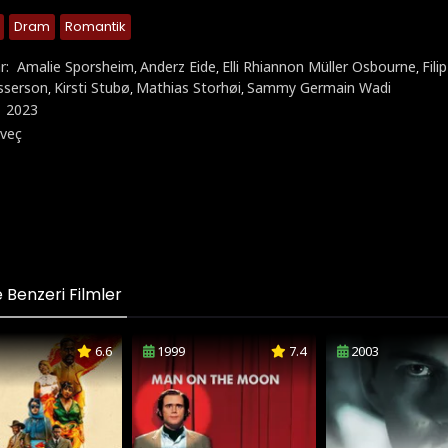
Dram
Romantik
r:
Amalie Sporsheim
Anderz Eide
Elli Rhiannon Müller Osbourne
Fil
,
,
,
sserson
Kirsti Stubø
Mathias Storhøi
Sammy Germain Wadi
,
,
,
:
2023
veç
Benzeri Filmler
6.6
1999
7.4
2003