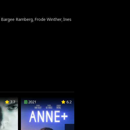
ip Bargee Ramberg
Frode Winther
Ines
,
,
7.7
2021
6.2
2021
3.7