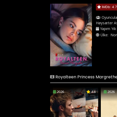
IMDb: 4.7
Oyuncula
Høysæter A
Yapım Yılı
Ülke:
Nor
Royalteen Princess Margrethe 
2026
4.6
2026