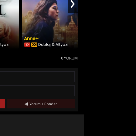
›
Anne+
Blame
ltyazı
Dublaj & Altyazı
Türkçe Altyazılı
0 YORUM
Yorumu Gönder