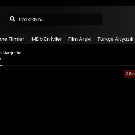
ane Filmler
IMDb En İyiler
Film Arşivi
Türkçe Altyazılı
ss Margrethe
e
Si