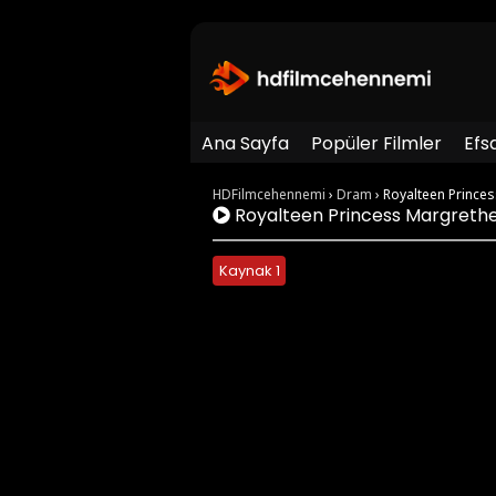
Ana Sayfa
Popüler Filmler
Efs
HDFilmcehennemi
›
Dram
›
Royalteen Prince
Royalteen Princess Margreth
Kaynak 1