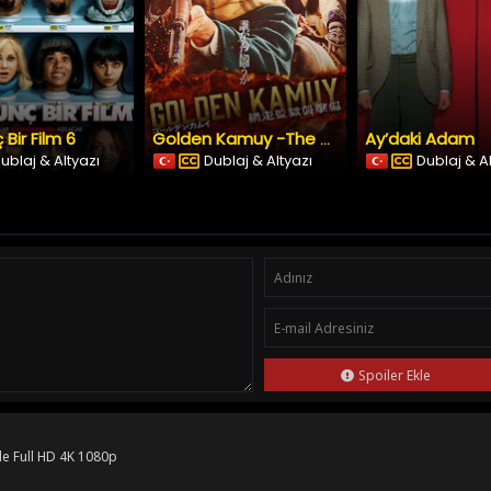
 Bir Film 6
Ay’daki Adam
Golden Kamuy -The Abashiri Prison Raid
ublaj & Altyazı
Dublaj & Altyazı
Dublaj & A
Spoiler Ekle
le Full HD 4K 1080p