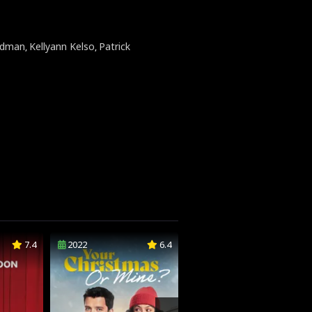
odman
Kellyann Kelso
Patrick
,
,
7.4
2022
6.4
2022
5.6