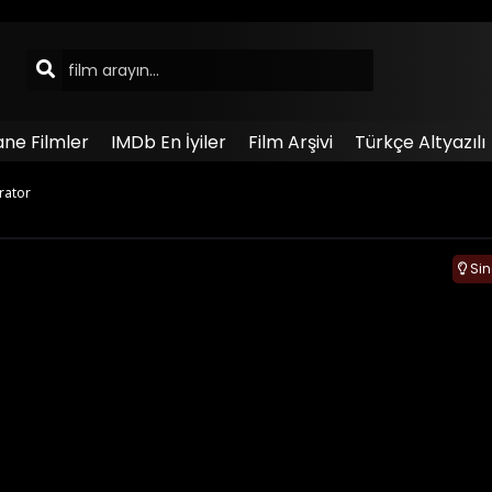
ane Filmler
IMDb En İyiler
Film Arşivi
Türkçe Altyazılı
rator
Si