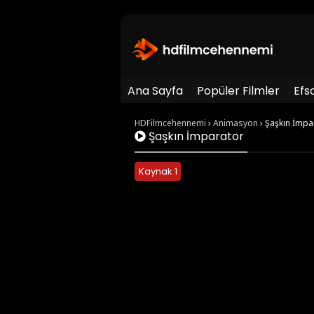
Ana Sayfa
Popüler Filmler
Efs
HDFilmcehennemi
›
Animasyon
›
Şaşkın İmpa
Şaşkın İmparator
Kaynak 1