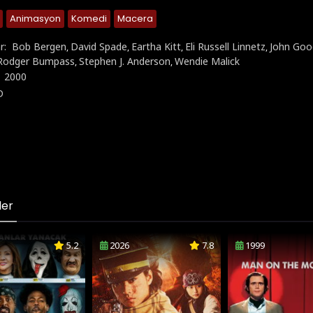
Animasyon
Komedi
Macera
r:
Bob Bergen
David Spade
Eartha Kitt
Eli Russell Linnetz
John Go
,
,
,
,
Rodger Bumpass
Stephen J. Anderson
Wendie Malick
,
,
:
2000
D
ler
5.2
2026
7.8
1999