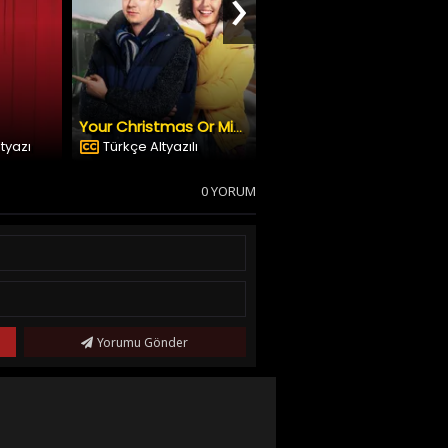
›
Best of Stand Up 2022
Your Christmas Or Mine?
ltyazı
Türkçe Altyazılı
Türkçe Altyazılı
0 YORUM
Yorumu Gönder