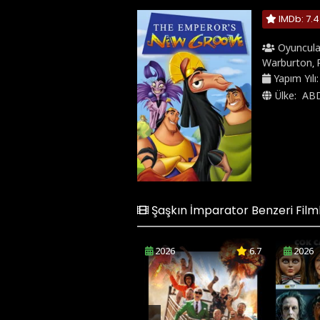
IMDb: 7.4
Oyuncula
Warburton
,
Yapım Yılı
Ülke:
AB
Şaşkın İmparator Benzeri Film
2026
6.7
2026