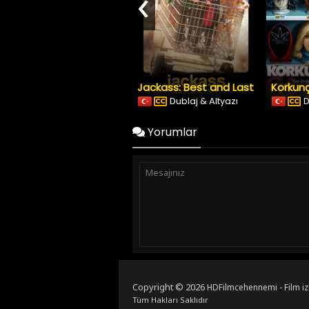
‹
Jackass: Best and Last
Korkunç
Dublaj & Altyazı
D
Yorumlar
Copyright © 2026
HDFilmcehennemi - Film iz
Tüm Hakları Saklıdır